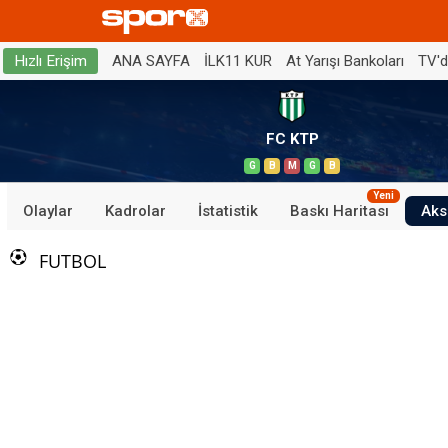
ANA SAYFA
İLK11 KUR
At Yarışı Bankoları
TV'
Hızlı Erişim
FC KTP
G
B
M
G
B
Yeni
Olaylar
Kadrolar
İstatistik
Baskı Haritası
Aks
FUTBOL