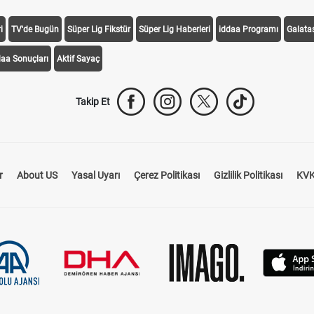
i
TV'de Bugün
Süper Lig Fikstür
Süper Lig Haberleri
iddaa Programı
Galata
daa Sonuçları
Aktif Sayaç
Takip Et
r
About US
Yasal Uyarı
Çerez Politikası
Gizlilik Politikası
KVK