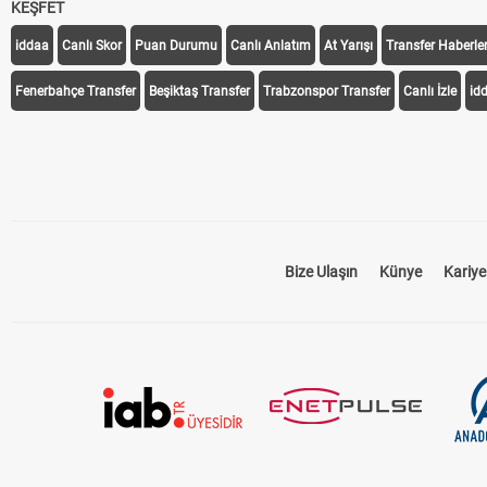
KEŞFET
iddaa
Canlı Skor
Puan Durumu
Canlı Anlatım
At Yarışı
Transfer Haberler
Fenerbahçe Transfer
Beşiktaş Transfer
Trabzonspor Transfer
Canlı İzle
id
Bize Ulaşın
Künye
Kariye