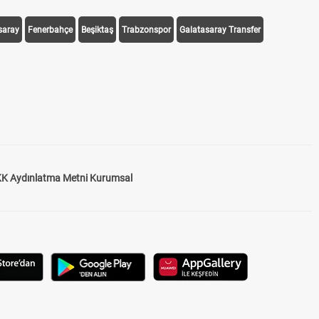
saray
Fenerbahçe
Beşiktaş
Trabzonspor
Galatasaray Transfer
K Aydınlatma Metni Kurumsal