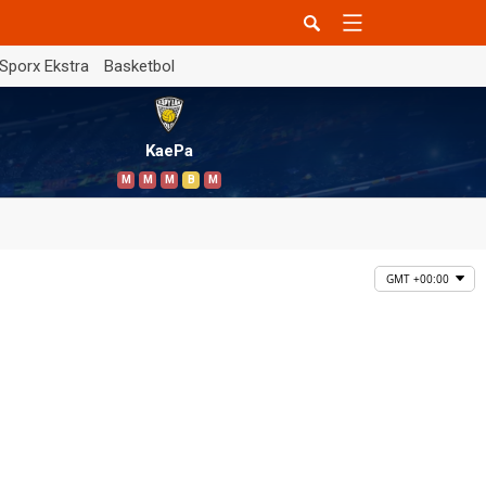
Sporx Ekstra
Basketbol
KaePa
M
M
M
B
M
GMT +00:00