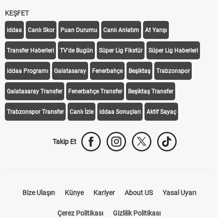
KEŞFET
iddaa
Canlı Skor
Puan Durumu
Canlı Anlatım
At Yarışı
Transfer Haberleri
TV'de Bugün
Süper Lig Fikstür
Süper Lig Haberleri
iddaa Programı
Galatasaray
Fenerbahçe
Beşiktaş
Trabzonspor
Galatasaray Transfer
Fenerbahçe Transfer
Beşiktaş Transfer
Trabzonspor Transfer
Canlı İzle
iddaa Sonuçları
Aktif Sayaç
Takip Et
Bize Ulaşın
Künye
Kariyer
About US
Yasal Uyarı
Çerez Politikası
Gizlilik Politikası