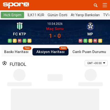
İLK11 KUR
Günün Özeti
At Yarışı Bankoları
TV'
Hızlı Erişim
10.04.2026
Maç Sonu
FC KTP
MP
1 - 0
G
B
M
G
B
M
G
B
M
B
Yeni
Yeni
Baskı Haritası
Aksiyon Haritası
Canlı Puan Durumu
FUTBOL
GMT +00:00