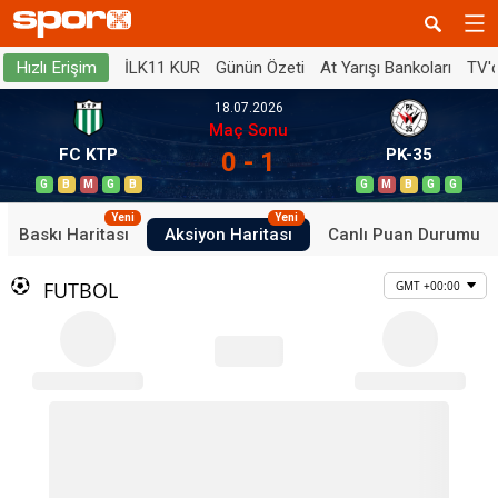
İLK11 KUR
Günün Özeti
At Yarışı Bankoları
TV'
Hızlı Erişim
18.07.2026
Maç Sonu
FC KTP
PK-35
0 - 1
G
B
M
G
B
G
M
B
G
G
Yeni
Yeni
Baskı Haritası
Aksiyon Haritası
Canlı Puan Durumu
FUTBOL
GMT +00:00