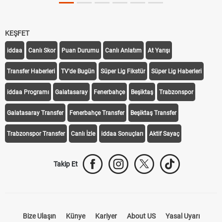
KEŞFET
iddaa
Canlı Skor
Puan Durumu
Canlı Anlatım
At Yarışı
Transfer Haberleri
TV'de Bugün
Süper Lig Fikstür
Süper Lig Haberleri
iddaa Programı
Galatasaray
Fenerbahçe
Beşiktaş
Trabzonspor
Galatasaray Transfer
Fenerbahçe Transfer
Beşiktaş Transfer
Trabzonspor Transfer
Canlı İzle
iddaa Sonuçları
Aktif Sayaç
Takip Et
Bize Ulaşın
Künye
Kariyer
About US
Yasal Uyarı