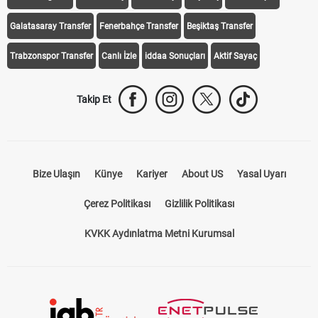
Galatasaray Transfer
Fenerbahçe Transfer
Beşiktaş Transfer
Trabzonspor Transfer
Canlı İzle
iddaa Sonuçları
Aktif Sayaç
Takip Et
Bize Ulaşın
Künye
Kariyer
About US
Yasal Uyarı
Çerez Politikası
Gizlilik Politikası
KVKK Aydınlatma Metni Kurumsal