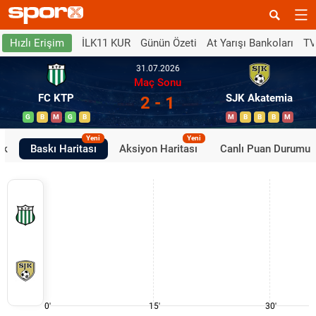
İLK11 KUR
Günün Özeti
At Yarışı Bankoları
TV
Hızlı Erişim
31.07.2026
Maç Sonu
FC KTP
SJK Akatemia
2 - 1
G
B
M
G
B
M
B
B
B
M
Yeni
Yeni
ik
Baskı Haritası
Aksiyon Haritası
Canlı Puan Durumu
0'
15'
30'