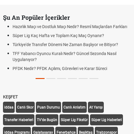
Şu An Popüler İçerikler
Hazırlık Maçı ve Dostluk Maçı Nedir? Resmî Maçlardan Farkları
Süper Lig Kaç Hafta ve Toplam Kaç Maç Oynanır?
Türkiye'de Transfer Dönemi Ne Zaman Başlıyor ve Bitiyor?
TFF Yabancı Oyuncu Kuralı Nedir? Güncel Sezonda Nasıl
Uygulanıyor?
PFDK Nedir? PFDK Açılımı, Görevleri ve Karar Süreci
KEŞFET
iddaa
Canlı Skor
Puan Durumu
Canlı Anlatım
At Yarışı
Transfer Haberleri
TV'de Bugün
Süper Lig Fikstür
Süper Lig Haberleri
iddaa Programı
Galatasaray
Fenerbahçe
Beşiktaş
Trabzonspor