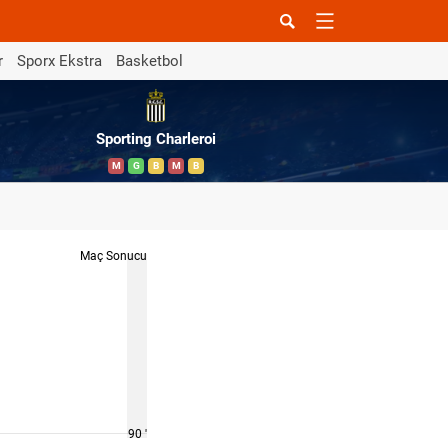
r
Sporx Ekstra
Basketbol
Sporting Charleroi
M
G
B
M
B
Maç Sonucu
90 '