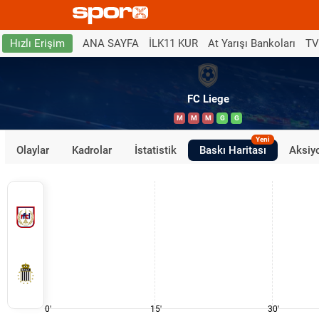
ANA SAYFA
İLK11 KUR
At Yarışı Bankoları
TV
Hızlı Erişim
FC Liege
M
M
M
G
G
Yeni
Olaylar
Kadrolar
İstatistik
Baskı Haritası
Aksiyo
0'
15'
30'