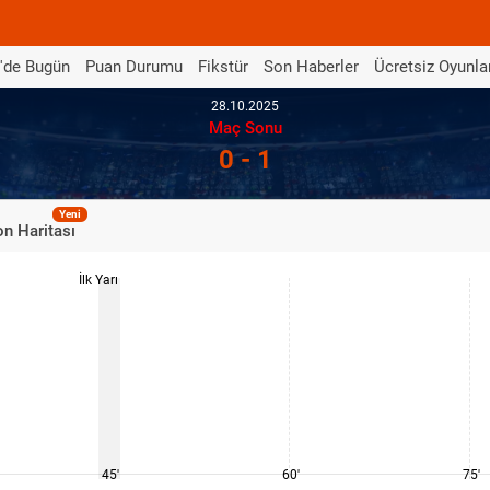
'de Bugün
Puan Durumu
Fikstür
Son Haberler
Ücretsiz Oyunla
28.10.2025
Maç Sonu
0 - 1
Yeni
n Haritası
İlk Yarı
45'
60'
75'