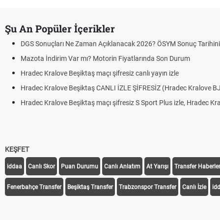
Şu An Popüler İçerikler
çları Ne Zaman Açıklanacak 2026? ÖSYM Sonuç Tarihini Duyurdu
dirim Var mı? Motorin Fiyatlarında Son Durum
love Beşiktaş maçı şifresiz canlı yayın izle
alove Beşiktaş CANLI İZLE ŞİFRESİZ (Hradec Kralove BJK)
alove Beşiktaş maçı şifresiz S Sport Plus izle, Hradec Kralove BJK link
KEŞFET
iddaa
Canlı Skor
Puan Durumu
Canlı Anlatım
At Yarışı
Transfer Haberler
Fenerbahçe Transfer
Beşiktaş Transfer
Trabzonspor Transfer
Canlı İzle
id