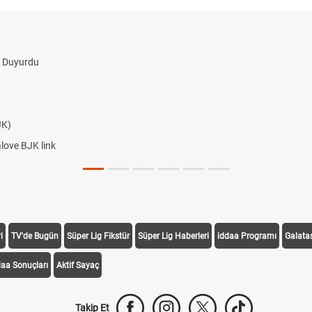
i
TV'de Bugün
Süper Lig Fikstür
Süper Lig Haberleri
iddaa Programı
Galata
daa Sonuçları
Aktif Sayaç
Takip Et