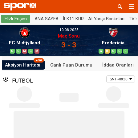
ANA SAYFA
İLK11 KUR
At Yarışı Bankoları
TV'
Hızlı Erişim
10.08.2025
Maç Sonu
FC Midtjylland
Fredericia
3 - 3
G
G
M
G
M
G
B
G
G
G
Yeni
Aksiyon Haritası
Canlı Puan Durumu
İddaa Oranları
FUTBOL
GMT +00:00