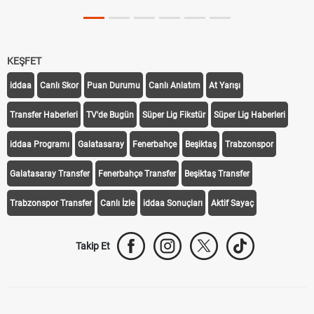
KEŞFET
iddaa
Canlı Skor
Puan Durumu
Canlı Anlatım
At Yarışı
Transfer Haberleri
TV'de Bugün
Süper Lig Fikstür
Süper Lig Haberleri
iddaa Programı
Galatasaray
Fenerbahçe
Beşiktaş
Trabzonspor
Galatasaray Transfer
Fenerbahçe Transfer
Beşiktaş Transfer
Trabzonspor Transfer
Canlı İzle
iddaa Sonuçları
Aktif Sayaç
Takip Et