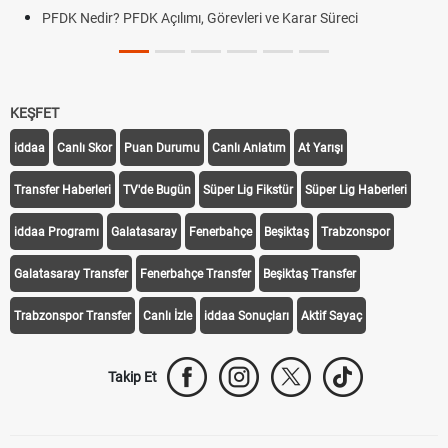
PFDK Nedir? PFDK Açılımı, Görevleri ve Karar Süreci
KEŞFET
iddaa
Canlı Skor
Puan Durumu
Canlı Anlatım
At Yarışı
Transfer Haberleri
TV'de Bugün
Süper Lig Fikstür
Süper Lig Haberleri
iddaa Programı
Galatasaray
Fenerbahçe
Beşiktaş
Trabzonspor
Galatasaray Transfer
Fenerbahçe Transfer
Beşiktaş Transfer
Trabzonspor Transfer
Canlı İzle
iddaa Sonuçları
Aktif Sayaç
Takip Et