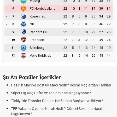
-
Viborg
22
10
3
9
37
35
33
5
-
FC Nordsjaelland
22
10
1
11
37
39
31
6
-
Kopenhag
22
8
5
9
35
34
29
7
-
OB
22
7
6
9
36
46
27
8
-
Randers FC
22
7
5
10
22
27
26
9
-
Fredericia
22
7
3
12
30
49
24
10
-
Silkeborg
22
5
4
13
24
45
19
11
-
Vejle Boldklub
22
3
5
14
26
45
14
12
Şu An Popüler İçerikler
Hazırlık Maçı ve Dostluk Maçı Nedir? Resmî Maçlardan Farkları
Süper Lig Kaç Hafta ve Toplam Kaç Maç Oynanır?
Türkiye'de Transfer Dönemi Ne Zaman Başlıyor ve Bitiyor?
TFF Yabancı Oyuncu Kuralı Nedir? Güncel Sezonda Nasıl
Uygulanıyor?