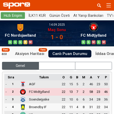
İLK11 KUR
Günün Özeti
At Yarışı Bankoları
TV'
Hızlı Erişim
14.09.2025
Maç Sonu
FC Nordsjaelland
FC Midtjylland
1 - 0
G
G
G
B
M
G
G
M
G
M
Yeni
Yeni
tası
Aksiyon Haritası
Canlı Puan Durumu
İddaa Oran
Genel
İç Saha
Dış Saha
Sıra
Takım
O
G
B
M
A
Y
P
-
AGF
22
15
5
2
46
23
50
1
-
FC Midtjylland
22
13
7
2
58
23
46
2
-
Soenderjyske
22
10
6
6
34
28
36
3
-
Broendby IF
22
11
4
8
31
22
34
4