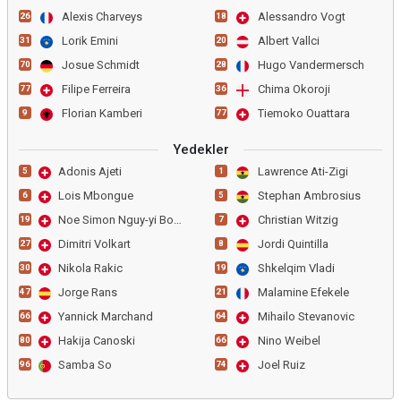
Alexis Charveys
Alessandro Vogt
26
18
Lorik Emini
Albert Vallci
31
20
Josue Schmidt
Hugo Vandermersch
70
28
Filipe Ferreira
Chima Okoroji
77
36
Florian Kamberi
Tiemoko Ouattara
9
77
Yedekler
Adonis Ajeti
Lawrence Ati-Zigi
5
1
Lois Mbongue
Stephan Ambrosius
6
5
Noe Simon Nguy-yi Boum Bi
Christian Witzig
19
7
Dimitri Volkart
Jordi Quintilla
27
8
Nikola Rakic
Shkelqim Vladi
30
19
Jorge Rans
Malamine Efekele
47
21
Yannick Marchand
Mihailo Stevanovic
66
64
Hakija Canoski
Nino Weibel
80
66
Samba So
Joel Ruiz
96
74