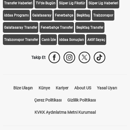
Transfer Haberleri
TV'de Bugün
Süper Lig Fikstür
Süper Lig Haberleri
iddaa Programı
Galatasaray
Fenerbahçe
Beşiktaş
Trabzonspor
Galatasaray Transfer
Fenerbahçe Transfer
Beşiktaş Transfer
Trabzonspor Transfer
Canlı İzle
iddaa Sonuçları
Aktif Sayaç
Takip Et
Bize Ulaşın
Künye
Kariyer
About US
Yasal Uyarı
Çerez Politikası
Gizlilik Politikası
KVKK Aydınlatma Metni Kurumsal