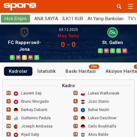
ANA SAYFA
İLK11 KUR
At Yarışı Bankoları
TV'
Hızlı Erişim
03.12.2025
Maç Sonu
FC Rapperswil-
St. Gallen
0 - 0
Jona
G
M
G
G
M
G
M
B
M
G
Yeni
Kadrolar
İstatistik
Baskı Haritası
Aksiyon Harita
Kadro
Laurent Seji
Lukas Watkowiak
50
25
Bruno Morgado
Jozo Stanic
3
4
Berkay Dabanlı
Behar Neziri
4
6
Guillermo Padula
Lukas Daschner
13
10
Joseph Ambassa
Carlo Boukhalfa
28
11
Rijad Saliji
Aliou Balde
8
14