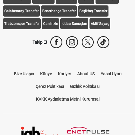
Galatasaray Transfer
Fenerbahçe Transfer
Beşiktaş Transfer
Trabzonspor Transfer
Canlı İzle
iddaa Sonuçları
Aktif Sayaç
Takip Et
Bize Ulaşın
Künye
Kariyer
About US
Yasal Uyarı
Çerez Politikası
Gizlilik Politikası
KVKK Aydınlatma Metni Kurumsal