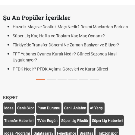
Şu An Popüler İçerikler
Hazırlık Maçı ve Dostluk Maçı Nedir? Resmî Maçlardan Farkları
Süper Lig Kaç Hafta ve Toplam Kaç Maç Oynanır?
Türkiye'de Transfer Dönemi Ne Zaman Başlıyor ve Bitiyor?
TFF Yabancı Oyuncu Kuralı Nedir? Güncel Sezonda Nasıl
Uygulanıyor?
PFDK Nedir? PFDK Açılımı, Görevleri ve Karar Süreci
KEŞFET
iddaa
Canlı Skor
Puan Durumu
Canlı Anlatım
At Yarışı
Transfer Haberleri
TV'de Bugün
Süper Lig Fikstür
Süper Lig Haberleri
iddaa Programı
Galatasaray
Fenerbahçe
Beşiktaş
Trabzonspor