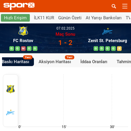
İLK11 KUR
Günün Özeti
At Yarışı Bankoları
TV
Hızlı Erişim
07.02.2025
Maç Sonu
FC Rostov
Zenit St. Petersburg
1 - 2
G
G
M
G
G
G
G
G
G
B
Yeni
Yeni
Baskı Haritası
Aksiyon Haritası
İddaa Oranları
Tahmin
0'
15'
30'