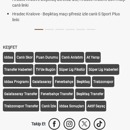
canlı linki
Hradec Kralove - Beşiktaş maçı şifresiz izle canlı S Sport Plus
linki
KEŞFET
iddaa
Canlı Skor
Puan Durumu
Canlı Anlatım
At Yarışı
Transfer Haberleri
TV'de Bugün
Süper Lig Fikstür
Süper Lig Haberleri
iddaa Programı
Galatasaray
Fenerbahçe
Beşiktaş
Trabzonspor
Galatasaray Transfer
Fenerbahçe Transfer
Beşiktaş Transfer
Trabzonspor Transfer
Canlı İzle
iddaa Sonuçları
Aktif Sayaç
Takip Et