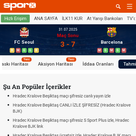
ANA SAYFA
İLK11 KUR
At Yarışı Bankoları
TV'
Hızlı Erişim
31.07.2025
Maç Sonu
FC Seoul
Barcelona
3 - 7
B
M
G
G
B
M
G
M
G
M
Yeni
Yeni
Baskı Haritası
Aksiyon Haritası
İddaa Oranları
Tahmi
Şu An Popüler İçerikler
Hradec Kralove Beşiktaş maçı şifresiz canlı yayın izle
Hradec Kralove Beşiktaş CANLI İZLE ŞİFRESİZ (Hradec Kralove
BJK)
Hradec Kralove Beşiktaş maçı şifresiz S Sport Plus izle, Hradec
Kralove BJK link
Hradec Kralove Beşiktaş ücretsiz izle, Hradec Kralove BJK maçı