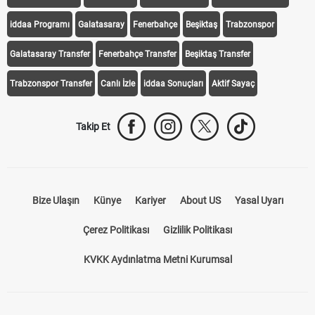
iddaa Programı
Galatasaray
Fenerbahçe
Beşiktaş
Trabzonspor
Galatasaray Transfer
Fenerbahçe Transfer
Beşiktaş Transfer
Trabzonspor Transfer
Canlı İzle
iddaa Sonuçları
Aktif Sayaç
Takip Et
Bize Ulaşın
Künye
Kariyer
About US
Yasal Uyarı
Çerez Politikası
Gizlilik Politikası
KVKK Aydınlatma Metni Kurumsal