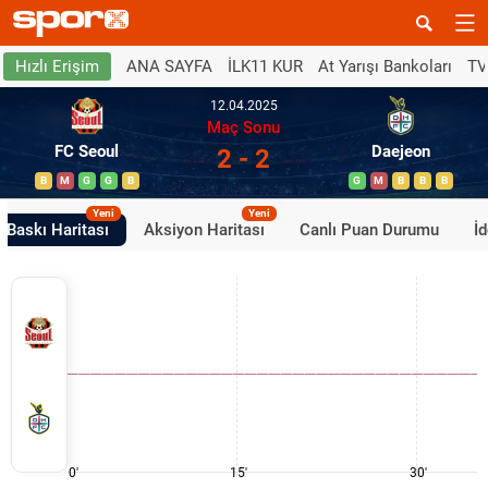
ANA SAYFA
İLK11 KUR
At Yarışı Bankoları
TV
Hızlı Erişim
12.04.2025
Maç Sonu
FC Seoul
Daejeon
2 - 2
B
M
G
G
B
G
M
B
B
B
Yeni
Yeni
Baskı Haritası
Aksiyon Haritası
Canlı Puan Durumu
İ
0'
15'
30'