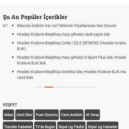
Şu An Popüler İçerikler
Mazota İndirim Var mı? Motorin Fiyatlarında Son Durum
Hradec Kralove Beşiktaş maçı şifresiz canlı yayın izle
Hradec Kralove Beşiktaş CANLI İZLE ŞİFRESİZ (Hradec Kralove
BJK)
Hradec Kralove Beşiktaş maçı şifresiz S Sport Plus izle, Hradec
Kralove BJK link
Hradec Kralove Beşiktaş ücretsiz izle, Hradec Kralove BJK maçı
canlı linki
KEŞFET
iddaa
Canlı Skor
Puan Durumu
Canlı Anlatım
At Yarışı
Transfer Haberleri
TV'de Bugün
Süper Lig Fikstür
Süper Lig Haberleri