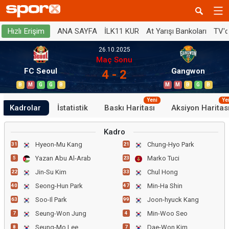
ANA SAYFA
İLK11 KUR
At Yarışı Bankoları
TV'
Hızlı Erişim
26.10.2025
Maç Sonu
FC Seoul
Gangwon
4 - 2
B
M
G
G
B
M
M
B
G
B
Yeni
Ye
Kadrolar
İstatistik
Baskı Haritası
Aksiyon Haritas
Kadro
Hyeon-Mu Kang
Chung-Hyo Park
31
21
Yazan Abu Al-Arab
Marko Tuci
5
23
Jin-Su Kim
Chul Hong
22
33
Seong-Hun Park
Min-Ha Shin
40
47
Soo-Il Park
Joon-hyuck Kang
63
99
Seung-Won Jung
Min-Woo Seo
7
4
Seung-Mo Lee
Dae-Won Kim
8
7