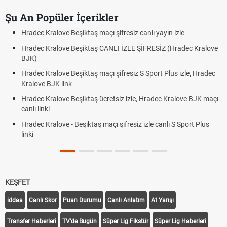
Şu An Popüler İçerikler
Hradec Kralove Beşiktaş maçı şifresiz canlı yayın izle
Hradec Kralove Beşiktaş CANLI İZLE ŞİFRESİZ (Hradec Kralove
BJK)
Hradec Kralove Beşiktaş maçı şifresiz S Sport Plus izle, Hradec
Kralove BJK link
Hradec Kralove Beşiktaş ücretsiz izle, Hradec Kralove BJK maçı
canlı linki
Hradec Kralove - Beşiktaş maçı şifresiz izle canlı S Sport Plus
linki
KEŞFET
iddaa
Canlı Skor
Puan Durumu
Canlı Anlatım
At Yarışı
Transfer Haberleri
TV'de Bugün
Süper Lig Fikstür
Süper Lig Haberleri