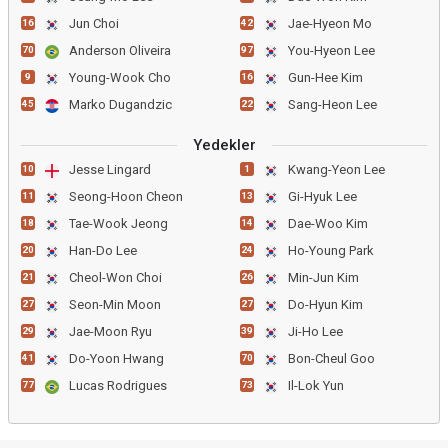
Jun Choi
Jae-Hyeon Mo
16
42
Anderson Oliveira
You-Hyeon Lee
70
97
Young-Wook Cho
Gun-Hee Kim
9
16
Marko Dugandzic
Sang-Heon Lee
45
22
Yedekler
Jesse Lingard
Kwang-Yeon Lee
10
1
Seong-Hoon Cheon
Gi-Hyuk Lee
11
13
Tae-Wook Jeong
Dae-Woo Kim
18
14
Han-Do Lee
Ho-Young Park
20
24
Cheol-Won Choi
Min-Jun Kim
21
26
Seon-Min Moon
Do-Hyun Kim
27
27
Jae-Moon Ryu
Ji-Ho Lee
29
39
Do-Yoon Hwang
Bon-Cheul Goo
41
70
Lucas Rodrigues
Il-Lok Yun
77
73