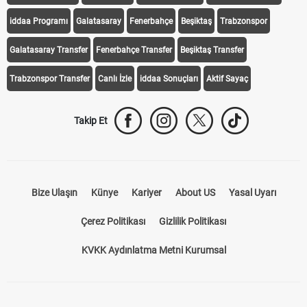
iddaa Programı
Galatasaray
Fenerbahçe
Beşiktaş
Trabzonspor
Galatasaray Transfer
Fenerbahçe Transfer
Beşiktaş Transfer
Trabzonspor Transfer
Canlı İzle
iddaa Sonuçları
Aktif Sayaç
Takip Et
Bize Ulaşın
Künye
Kariyer
About US
Yasal Uyarı
Çerez Politikası
Gizlilik Politikası
KVKK Aydınlatma Metni Kurumsal