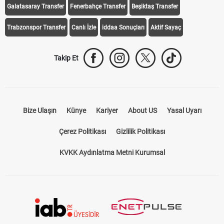
Galatasaray Transfer
Fenerbahçe Transfer
Beşiktaş Transfer
Trabzonspor Transfer
Canlı İzle
iddaa Sonuçları
Aktif Sayaç
Takip Et
Bize Ulaşın
Künye
Kariyer
About US
Yasal Uyarı
Çerez Politikası
Gizlilik Politikası
KVKK Aydınlatma Metni Kurumsal