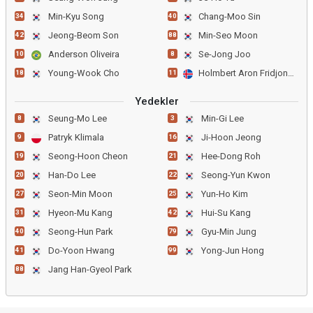
Min-Kyu Song
Chang-Moo Sin
34
40
Jeong-Beom Son
Min-Seo Moon
42
88
Anderson Oliveira
Se-Jong Joo
10
8
Young-Wook Cho
Holmbert Aron Fridjonsson
18
11
Yedekler
Seung-Mo Lee
Min-Gi Lee
8
3
Patryk Klimala
Ji-Hoon Jeong
9
16
Seong-Hoon Cheon
Hee-Dong Roh
19
21
Han-Do Lee
Seong-Yun Kwon
20
22
Seon-Min Moon
Yun-Ho Kim
27
25
Hyeon-Mu Kang
Hui-Su Kang
31
42
Seong-Hun Park
Gyu-Min Jung
40
79
Do-Yoon Hwang
Yong-Jun Hong
41
99
Jang Han-Gyeol Park
88