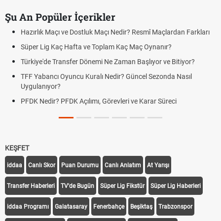
Şu An Popüler İçerikler
Hazırlık Maçı ve Dostluk Maçı Nedir? Resmî Maçlardan Farkları
Süper Lig Kaç Hafta ve Toplam Kaç Maç Oynanır?
Türkiye'de Transfer Dönemi Ne Zaman Başlıyor ve Bitiyor?
TFF Yabancı Oyuncu Kuralı Nedir? Güncel Sezonda Nasıl
Uygulanıyor?
PFDK Nedir? PFDK Açılımı, Görevleri ve Karar Süreci
KEŞFET
iddaa
Canlı Skor
Puan Durumu
Canlı Anlatım
At Yarışı
Transfer Haberleri
TV'de Bugün
Süper Lig Fikstür
Süper Lig Haberleri
iddaa Programı
Galatasaray
Fenerbahçe
Beşiktaş
Trabzonspor