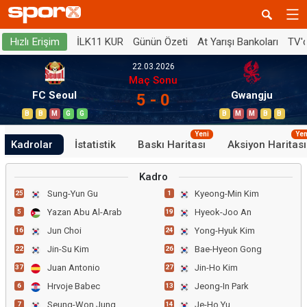
İLK11 KUR
Günün Özeti
At Yarışı Bankoları
TV'
Hızlı Erişim
22.03.2026
Maç Sonu
FC Seoul
Gwangju
5 - 0
B
B
M
G
G
B
M
M
B
B
Yeni
Yen
Kadrolar
İstatistik
Baskı Haritası
Aksiyon Haritası
Kadro
Sung-Yun Gu
Kyeong-Min Kim
25
1
Yazan Abu Al-Arab
Hyeok-Joo An
5
19
Jun Choi
Yong-Hyuk Kim
16
24
Jin-Su Kim
Bae-Hyeon Gong
22
26
Juan Antonio
Jin-Ho Kim
37
27
Hrvoje Babec
Jeong-In Park
6
13
Seung-Won Jung
Je-Ho Yu
7
14