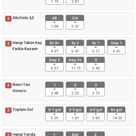
1.19
2.81
Altı/Üstü 4,5
Alt
Üst
2
1.00
5.47
Hangi Takım Kaç
Ev 3+
Ev 2
Ev 1
Dep 1
2
Farkla Kazanır
9.07
5.47
3.17
3.41
Dep 2
Dep 3+
0
6.37
11.75
2.43
İkinci Yarı
1
0
2
2
Sonucu
2.48
2.32
2.73
Toplam Gol
0-1 gol
2-3 gol
4-5 gol
6+ gol
2
3.35
1.81
3.60
14.25
Hangi Yarıda
1.
Eşit
2.
2