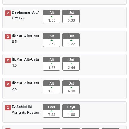
Deplasman Altı/
Alt
Üst
2
Üstü 2,5
1.00
5.33
İlk Yarı Altı/Üstü
Alt
Üst
2
0,5
2.62
1.22
İlk Yarı Altı/Üstü
Alt
Üst
2
1,5
1.27
2.44
İlk Yarı Altı/Üstü
Alt
Üst
2
2,5
1.00
6.10
Ev Sahibi İki
Evet
Hayır
2
Yarıyı da Kazanır
7.33
1.00