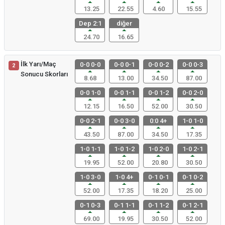
13.25
22.55
4.60
15.55
Dep 2:1
diğer
24.70
16.65
İlk Yarı/Maç
0-0 0-0
0-0 0-1
0-0 0-2
0-0 0-3
2
Sonucu Skorları
8.68
13.00
34.50
87.00
0-0 1-0
0-0 1-1
0-0 1-2
0-0 2-0
12.15
16.50
52.00
30.50
0-0 2-1
0-0 3-0
0:0 4+
1-0 1-0
43.50
87.00
34.50
17.35
1-0 1-1
1-0 1-2
1-0 2-0
1-0 2-1
19.95
52.00
20.80
30.50
1-0 3-0
1-0 4+
0-1 0-1
0-1 0-2
52.00
17.35
18.20
25.00
0-1 0-3
0-1 1-1
0-1 1-2
0-1 2-1
69.00
19.95
30.50
52.00