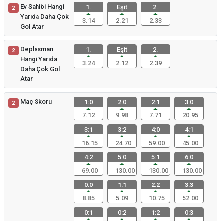
Ev Sahibi Hangi
1.
Eşit
2.
2
Yarıda Daha Çok
3.14
2.21
2.33
Gol Atar
Deplasman
1.
Eşit
2.
2
Hangi Yarıda
3.24
2.12
2.39
Daha Çok Gol
Atar
Maç Skoru
1:0
2:0
2:1
3:0
2
7.12
9.98
7.71
20.95
3:1
3:2
4:0
4:1
16.15
24.70
59.00
45.00
4:2
5:0
5:1
6:0
69.00
130.00
130.00
130.00
0:0
1:1
2:2
3:3
8.85
5.09
10.75
52.00
0:1
0:2
1:2
0:3