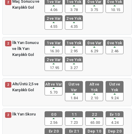
Maç Sonucu ve
1 ve Var
1 ve Yok
0 ve Var
0 ve Yok
2
Karşılıklı Gol
4.06
3.78
3.75
10.15
2 ve Var
2 ve Yok
4.55
4.35
İlk Yarı Sonucu
1 ve Var
1 ve Yok
0 ve Var
0 ve Yok
2
ve İlk Yarı
16.30
2.95
6.29
2.46
Karşılıklı Gol
2 ve Var
2 ve Yok
17.95
3.27
Altı/Üstü 2,5 ve
Alt ve Var
Üst ve
Alt ve
Üst ve
2
Karşılıklı Gol
Var
Yok
Yok
5.70
1.84
2.10
9.24
İlk Yarı Skoru
0:0
1:1
2:2
Ev 1:0
2
2.56
7.23
65.00
4.24
Ev 2:0
Ev 2:1
Dep 1:0
Dep 2:0