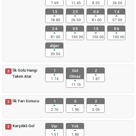
7.69
11.65
8.33
26.50
1:3
2:3
0:4
1:4
18.80
26.50
81.00
57.00
2:4
0:5
1:5
0:6
81.00
130.00
130.00
130.00
diğer
30.50
İlk Golü Hangi
1
Gol
2
2
Takım Atar
Olmaz
1.74
1.87
11.15
İlk Yarı Sonucu
1
0
2
2
2.76
1.96
3.06
Karşılıklı Gol
Var
Yok
2
1.51
1.86