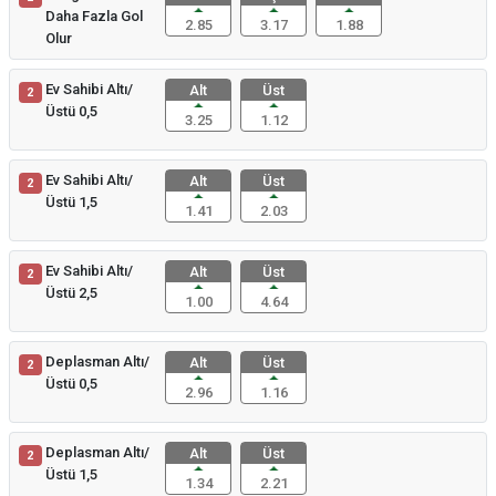
Daha Fazla Gol
2.85
3.17
1.88
Olur
Ev Sahibi Altı/
Alt
Üst
2
Üstü 0,5
3.25
1.12
Ev Sahibi Altı/
Alt
Üst
2
Üstü 1,5
1.41
2.03
Ev Sahibi Altı/
Alt
Üst
2
Üstü 2,5
1.00
4.64
Deplasman Altı/
Alt
Üst
2
Üstü 0,5
2.96
1.16
Deplasman Altı/
Alt
Üst
2
Üstü 1,5
1.34
2.21