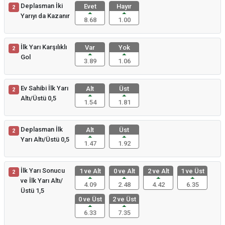
Deplasman İki
Evet
Hayır
2
Yarıyı da Kazanır
8.68
1.00
İlk Yarı Karşılıklı
Var
Yok
2
Gol
3.89
1.06
Ev Sahibi İlk Yarı
Alt
Üst
2
Altı/Üstü 0,5
1.54
1.81
Deplasman İlk
Alt
Üst
2
Yarı Altı/Üstü 0,5
1.47
1.92
İlk Yarı Sonucu
1 ve Alt
0 ve Alt
2 ve Alt
1 ve Üst
2
ve İlk Yarı Altı/
4.09
2.48
4.42
6.35
Üstü 1,5
0 ve Üst
2 ve Üst
6.33
7.35