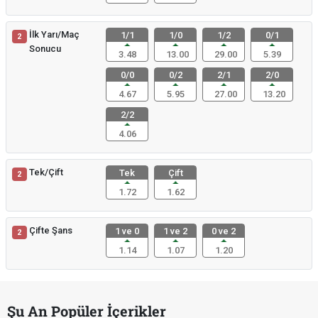
İlk Yarı/Maç
1/1
1/0
1/2
0/1
2
Sonucu
3.48
13.00
29.00
5.39
0/0
0/2
2/1
2/0
4.67
5.95
27.00
13.20
2/2
4.06
Tek/Çift
Tek
Çift
2
1.72
1.62
Çifte Şans
1 ve 0
1 ve 2
0 ve 2
2
1.14
1.07
1.20
Şu An Popüler İçerikler