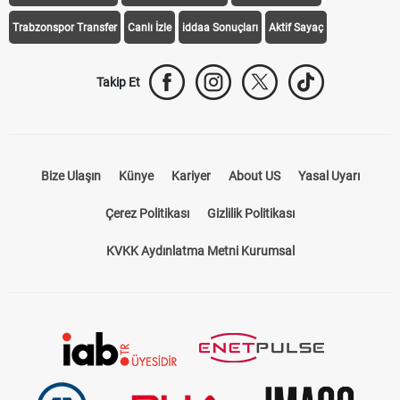
Trabzonspor Transfer
Canlı İzle
iddaa Sonuçları
Aktif Sayaç
Takip Et
Bize Ulaşın
Künye
Kariyer
About US
Yasal Uyarı
Çerez Politikası
Gizlilik Politikası
KVKK Aydınlatma Metni Kurumsal