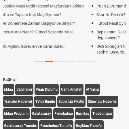
Puan Durumunda AG, OM ve Diğer Kısaltmalar Ne Anlama Gelir?
Skor Ne Demek? Sporda Skor ve Sonuç Kavramları
Futbol Nasıl Oynanır? Temel Futbol Kuralları
Deplasman Golü Kuralı Nedir? Hangi Organizasyonlarda
Uygulanıyor?
DGS Sonuçları Ne Zaman Açıklanacak 2026? ÖSYM Sonuç
Tarihini Duyurdu
KEŞFET
iddaa
Canlı Skor
Puan Durumu
Canlı Anlatım
At Yarışı
Transfer Haberleri
TV'de Bugün
Süper Lig Fikstür
Süper Lig Haberleri
iddaa Programı
Galatasaray
Fenerbahçe
Beşiktaş
Trabzonspor
Galatasaray Transfer
Fenerbahçe Transfer
Beşiktaş Transfer