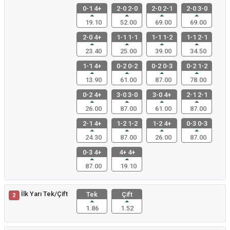
0-1 4+
2-0 2-0
2-0 2-1
2-0 3-0
19.10
52.00
69.00
69.00
2-0 4+
1-1 1-1
1-1 1-2
1-1 2-1
23.40
25.00
39.00
34.50
1-1 4+
0-2 0-2
0-2 0-3
0-2 1-2
13.90
61.00
87.00
78.00
0-2 4+
3-0 3-0
3-0 4+
2-1 2-1
26.00
87.00
61.00
87.00
2-1 4+
1-2 1-2
1-2 4+
0-3 0-3
24.30
87.00
26.00
87.00
0-3 4+
4+ 4+
87.00
19.10
İlk Yarı Tek/Çift
Tek
Çift
2
1.86
1.52