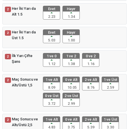
Her İki Yarı da
Evet
Hayır
2
Alt 1.5
2.23
1.34
Her İki Yarı da
Evet
Hayır
2
Üst 1.5
5.03
1.00
İlk Yarı Çifte
1 ve 0
1 ve 2
0 ve 2
2
Şans
1.12
1.38
1.16
Maç Sonucu ve
1 ve Alt
0 ve Alt
2 ve Alt
1 ve Üst
2
Altı/Üstü 1,5
8.09
10.05
8.76
2.59
0 ve Üst
2 ve Üst
3.72
2.99
Maç Sonucu ve
1 ve Alt
0 ve Alt
2 ve Alt
1 ve Üst
2
Altı/Üstü 2,5
4.83
3.75
5.39
3.30