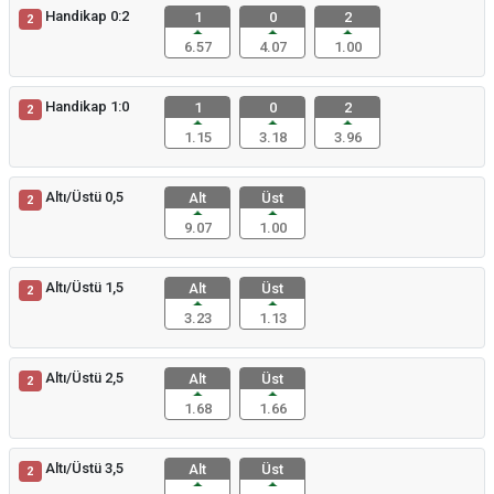
Handikap 0:2
1
0
2
2
6.57
4.07
1.00
Handikap 1:0
1
0
2
2
1.15
3.18
3.96
Altı/Üstü 0,5
Alt
Üst
2
9.07
1.00
Altı/Üstü 1,5
Alt
Üst
2
3.23
1.13
Altı/Üstü 2,5
Alt
Üst
2
1.68
1.66
Altı/Üstü 3,5
Alt
Üst
2