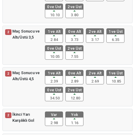
0 ve Üst
2 ve Üst
10.10
3.80
Maç Sonucu ve
1 ve Alt
0 ve Alt
2 ve Alt
1 ve Üst
2
Altı/Üstü 3,5
2.84
3.73
3.17
6.35
0 ve Üst
2 ve Üst
10.05
7.55
Maç Sonucu ve
1 ve Alt
0 ve Alt
2 ve Alt
1 ve Üst
2
Altı/Üstü 4,5
2.39
2.89
2.69
10.85
0 ve Üst
2 ve Üst
34.50
12.80
İkinci Yarı
Var
Yok
2
Karşılıklı Gol
2.98
1.16