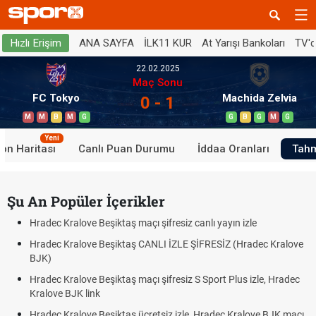
ANA SAYFA
İLK11 KUR
At Yarışı Bankoları
TV'
Hızlı Erişim
22.02.2025
Maç Sonu
FC Tokyo
Machida Zelvia
0 - 1
M
M
B
M
G
G
B
G
M
G
Yeni
on Haritası
Canlı Puan Durumu
İddaa Oranları
Tahm
Şu An Popüler İçerikler
Hradec Kralove Beşiktaş maçı şifresiz canlı yayın izle
Hradec Kralove Beşiktaş CANLI İZLE ŞİFRESİZ (Hradec Kralove
BJK)
Hradec Kralove Beşiktaş maçı şifresiz S Sport Plus izle, Hradec
Kralove BJK link
Hradec Kralove Beşiktaş ücretsiz izle, Hradec Kralove BJK maçı