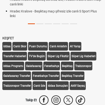
canlı linki
Hradec Kralove - Beşiktaş maçı şifresiz izle canlı S Sport Plus
linki
KEŞFET
iddaa
Canlı Skor
Puan Durumu
Canlı Anlatım
At Yarışı
Transfer Haberleri
TV'de Bugün
Süper Lig Fikstür
Süper Lig Haberleri
iddaa Programı
Galatasaray
Fenerbahçe
Beşiktaş
Trabzonspor
Galatasaray Transfer
Fenerbahçe Transfer
Beşiktaş Transfer
Trabzonspor Transfer
Canlı İzle
iddaa Sonuçları
Aktif Sayaç
Takip Et