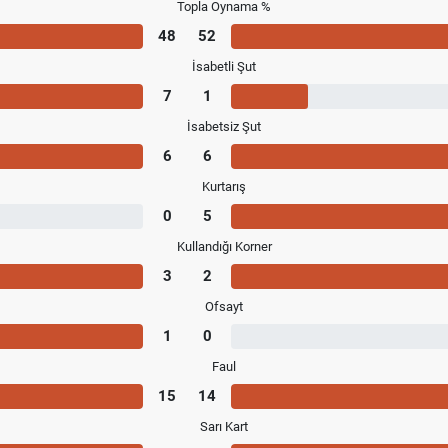
Topla Oynama %
48
52
İsabetli Şut
7
1
İsabetsiz Şut
6
6
Kurtarış
0
5
Kullandığı Korner
3
2
Ofsayt
1
0
Faul
15
14
Sarı Kart