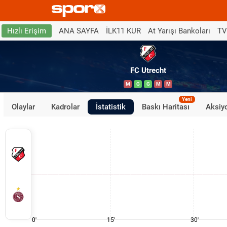
ANA SAYFA
İLK11 KUR
At Yarışı Bankoları
TV
Hızlı Erişim
FC Utrecht
M
G
G
M
M
Yeni
Olaylar
Kadrolar
İstatistik
Baskı Haritası
Aksiyo
0'
15'
30'