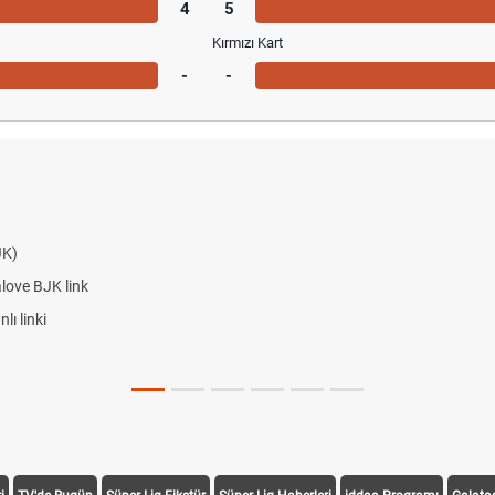
4
5
Kırmızı Kart
-
-
JK)
alove BJK link
ı linki