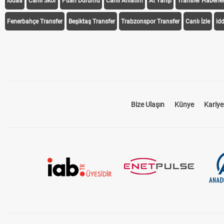
iddaa
Canlı Skor
Puan Durumu
Canlı Anlatım
At Yarışı
Transfer Haberler
Fenerbahçe Transfer
Beşiktaş Transfer
Trabzonspor Transfer
Canlı İzle
id
Bize Ulaşın
Künye
Kariye