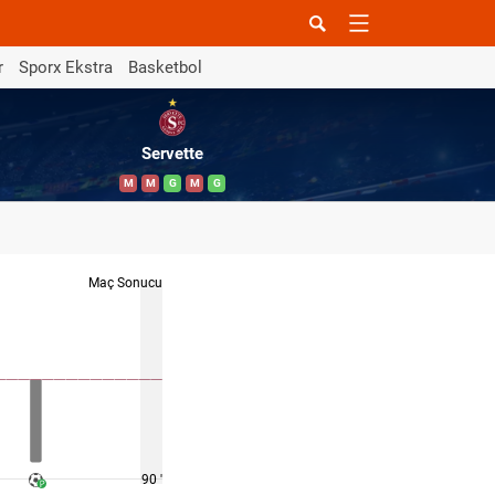
r
Sporx Ekstra
Basketbol
Servette
M
M
G
M
G
Maç Sonucu
90 '