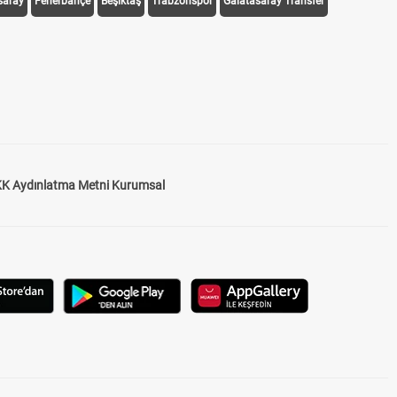
saray
Fenerbahçe
Beşiktaş
Trabzonspor
Galatasaray Transfer
K Aydınlatma Metni Kurumsal