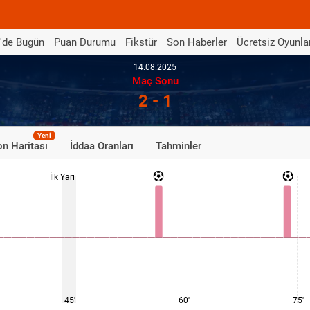
'de Bugün
Puan Durumu
Fikstür
Son Haberler
Ücretsiz Oyunla
14.08.2025
Maç Sonu
2 - 1
Yeni
n Haritası
İddaa Oranları
Tahminler
İlk Yarı
45'
60'
75'