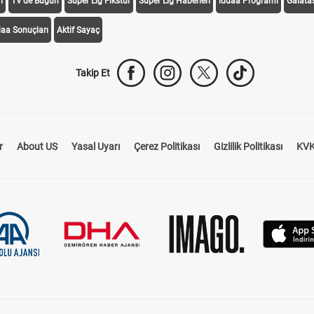
i
TV'de Bugün
Süper Lig Fikstür
Süper Lig Haberleri
iddaa Programı
Galata
daa Sonuçları
Aktif Sayaç
Takip Et
r
About US
Yasal Uyarı
Çerez Politikası
Gizlilik Politikası
KVK