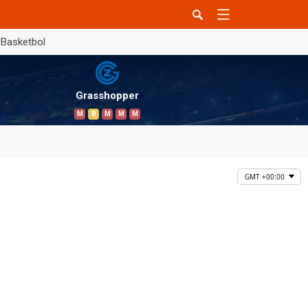
Basketbol
Grasshopper
M
B
M
M
M
GMT +00:00