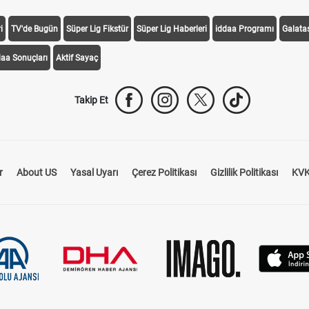
i
TV'de Bugün
Süper Lig Fikstür
Süper Lig Haberleri
iddaa Programı
Galata
daa Sonuçları
Aktif Sayaç
Takip Et
r
About US
Yasal Uyarı
Çerez Politikası
Gizlilik Politikası
KVK