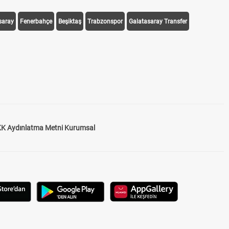
saray
Fenerbahçe
Beşiktaş
Trabzonspor
Galatasaray Transfer
K Aydınlatma Metni Kurumsal