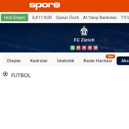
İLK11 KUR
Günün Özeti
At Yarışı Bankoları
TV'
Hızlı Erişim
FC Zürich
G
M
M
M
M
Yeni
Olaylar
Kadrolar
İstatistik
Baskı Haritası
Aks
FUTBOL