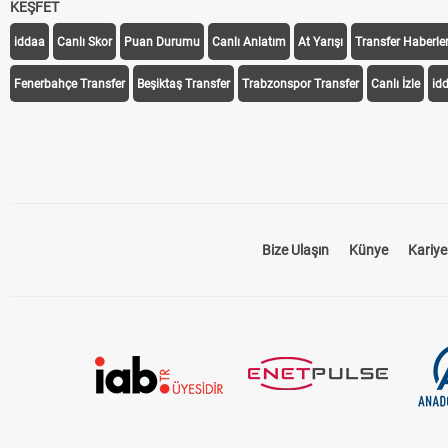
KEŞFET
iddaa
Canlı Skor
Puan Durumu
Canlı Anlatım
At Yarışı
Transfer Haberler
Fenerbahçe Transfer
Beşiktaş Transfer
Trabzonspor Transfer
Canlı İzle
id
Bize Ulaşın
Künye
Kariye