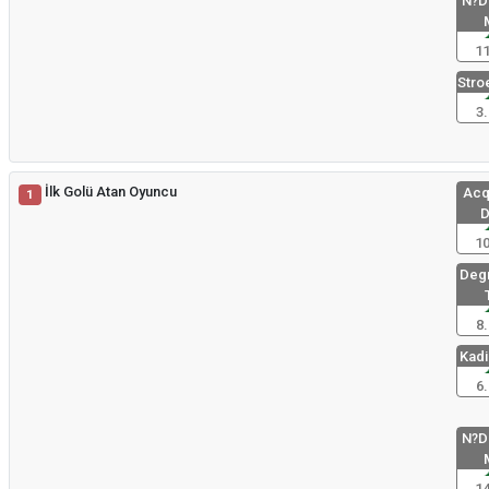
N?Di
11
Stro
3.
İlk Golü Atan Oyuncu
Acq
1
D
10
Degr
8.
Kadir
6.
N?Di
14