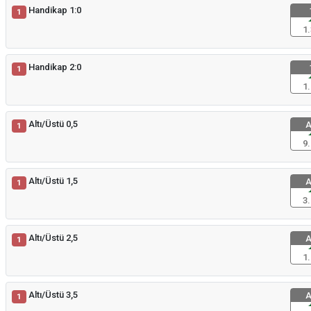
Handikap 1:0
1
1.
Handikap 2:0
1
1.
Altı/Üstü 0,5
A
1
9.
Altı/Üstü 1,5
A
1
3.
Altı/Üstü 2,5
A
1
1.
Altı/Üstü 3,5
A
1