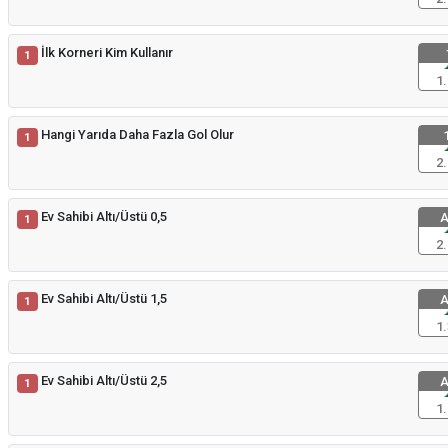
İlk Korneri Kim Kullanır
1
1.
Hangi Yarıda Daha Fazla Gol Olur
1
1
2.
Ev Sahibi Altı/Üstü 0,5
A
1
2.
Ev Sahibi Altı/Üstü 1,5
A
1
1.
Ev Sahibi Altı/Üstü 2,5
A
1
1.