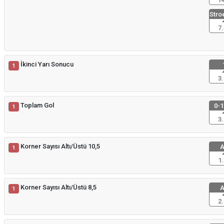
Stro
7.
İkinci Yarı Sonucu
1
3.
Toplam Gol
0-1
1
3.
Korner Sayısı Altı/Üstü 10,5
A
1
1.
Korner Sayısı Altı/Üstü 8,5
A
1
2.