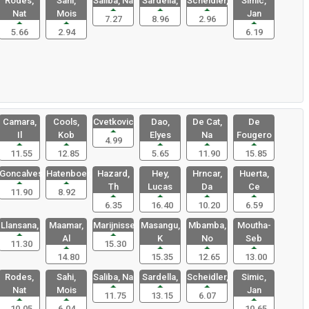
Rodes,
Sahi,
Saliba, Na
Sardella,
Scheidler,
Simic,
Nat
Mois
Jan
7.27
8.96
2.96
5.66
2.94
6.19
Camara,
Cools,
Cvetkovic,
Dao,
De Cat,
De
Il
Kob
Elyes
Na
Fougero
4.99
11.55
12.85
5.65
11.90
15.85
Goncalves,
Hatenboer,
Hazard,
Hey,
Hrncar,
Huerta,
Th
Lucas
Da
Ce
11.90
8.92
6.35
16.40
10.20
6.59
Llansana,
Maamar,
Marijnisse
Masangu,
Mbamba,
Moutha-
Al
K
No
Seb
11.30
15.30
14.80
15.35
12.65
13.00
Rodes,
Sahi,
Saliba, Na
Sardella,
Scheidler,
Simic,
Nat
Mois
Jan
11.75
13.15
6.07
10.05
6.04
10.65