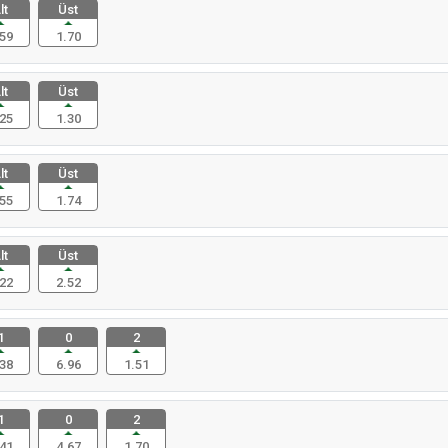
lt
Üst
59
1.70
lt
Üst
25
1.30
lt
Üst
55
1.74
lt
Üst
22
2.52
1
0
2
38
6.96
1.51
1
0
2
41
4.67
1.70