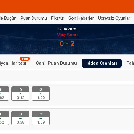
de Bugün
Puan Durumu
Fikstür
Son Haberler
Ücretsiz Oyunlar
17.08.2025
Maç Sonu
0 - 2
Yeni
iyon Haritası
Canlı Puan Durumu
İddaa Oranları
Tah
1
0
2
82
3.12
1.92
1
0
2
52
3.38
1.09