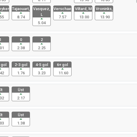
eykens
Tajaouart,
Vasquez,
Verschaere
Viltard, M
Vroninks,
L
55
8.74
7.57
13.00
13.90
5.04
1
0
2
01
2.38
2.25
 gol
2-3 gol
4-5 gol
6+ gol
42
1.76
3.23
11.60
lt
Üst
32
2.17
lt
Üst
03
1.38