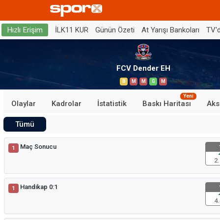
İLK11 KUR
Günün Özeti
At Yarışı Bankoları
TV'
Hızlı Erişim
FCV Dender EH
B
M
M
G
M
Yeni
Olaylar
Kadrolar
İstatistik
Baskı Haritası
Aks
Tümü
Maç Sonucu
1
2.
Handikap 0:1
1
4.