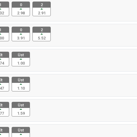
1
0
2
32
2.98
2.91
1
0
2
00
3.91
5.52
lt
Üst
74
1.00
lt
Üst
47
1.10
lt
Üst
77
1.59
lt
Üst