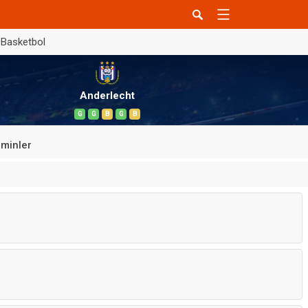
Basketbol
Anderlecht
G
G
B
G
B
minler