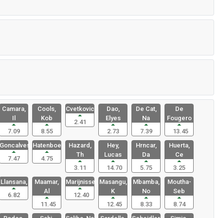
Camara,
Cools,
Cvetkovic,
Dao,
De Cat,
De
Il
Kob
Elyes
Na
Fougero
2.41
7.09
8.55
2.73
7.39
13.45
Goncalves,
Hatenboer,
Hazard,
Hey,
Hrncar,
Huerta,
Th
Lucas
Da
Ce
7.47
4.75
3.11
14.70
5.75
3.25
Llansana,
Maamar,
Marijnisse
Masangu,
Mbamba,
Moutha-
Al
K
No
Seb
6.82
12.40
11.45
12.45
8.33
8.74