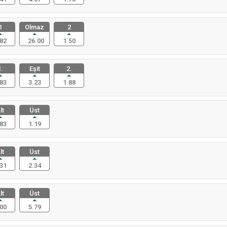
1
Olmaz
2
82
26.00
1.50
.
Eşit
2.
83
3.23
1.88
lt
Üst
83
1.19
lt
Üst
31
2.34
lt
Üst
00
5.79