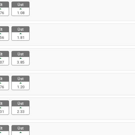
lt
Üst
76
1.08
lt
Üst
56
1.81
lt
Üst
07
3.85
lt
Üst
76
1.20
lt
Üst
31
2.33
lt
Üst