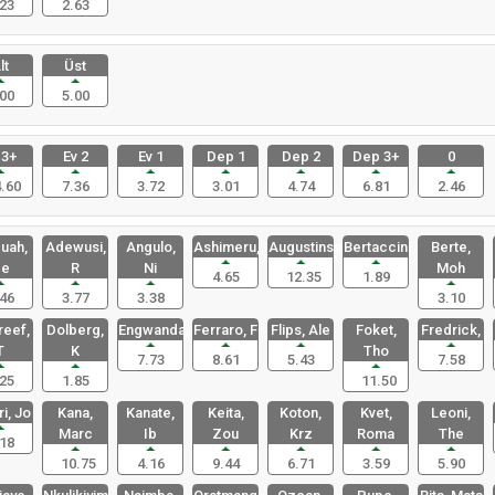
23
2.63
lt
Üst
00
5.00
 3+
Ev 2
Ev 1
Dep 1
Dep 2
Dep 3+
0
.60
7.36
3.72
3.01
4.74
6.81
2.46
uah,
Adewusi,
Angulo,
Ashimeru,
Augustinss
Bertaccini
Berte,
e
R
Ni
Moh
4.65
12.35
1.89
46
3.77
3.38
3.10
eef,
Dolberg,
Engwanda,
Ferraro, F
Flips, Ale
Foket,
Fredrick,
T
K
Tho
7.73
8.61
5.43
7.58
25
1.85
11.50
i, Jo
Kana,
Kanate,
Keita,
Koton,
Kvet,
Leoni,
Marc
Ib
Zou
Krz
Roma
The
18
10.75
4.16
9.44
6.71
3.59
5.90