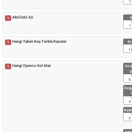
1.
Altı/Üstü 4,5
A
1
1.
Hangi Takım Kaç Farkla Kazanır
Ev
1
14
Hangi Oyuncu Gol Atar
Acq
1
D
6.
Degr
4.
Kadir
3.