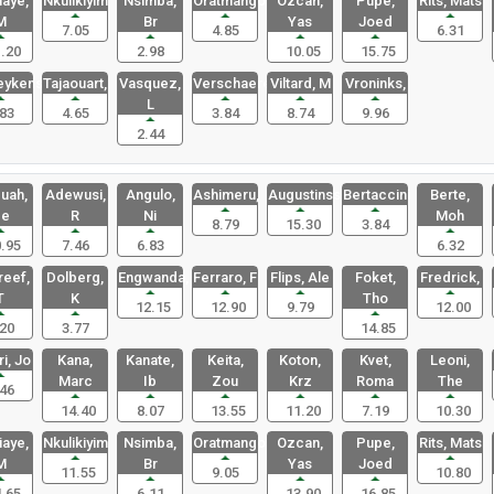
aye,
Nkulikiyim
Nsimba,
Oratmangoe
Ozcan,
Pupe,
Rits, Mats
M
Br
Yas
Joed
7.05
4.85
6.31
.20
2.98
10.05
15.75
eykens
Tajaouart,
Vasquez,
Verschaere
Viltard, M
Vroninks,
L
83
4.65
3.84
8.74
9.96
2.44
uah,
Adewusi,
Angulo,
Ashimeru,
Augustinss
Bertaccini
Berte,
e
R
Ni
Moh
8.79
15.30
3.84
.95
7.46
6.83
6.32
eef,
Dolberg,
Engwanda,
Ferraro, F
Flips, Ale
Foket,
Fredrick,
T
K
Tho
12.15
12.90
9.79
12.00
20
3.77
14.85
i, Jo
Kana,
Kanate,
Keita,
Koton,
Kvet,
Leoni,
Marc
Ib
Zou
Krz
Roma
The
46
14.40
8.07
13.55
11.20
7.19
10.30
aye,
Nkulikiyim
Nsimba,
Oratmangoe
Ozcan,
Pupe,
Rits, Mats
M
Br
Yas
Joed
11.55
9.05
10.80
.65
6.11
13.90
16.85