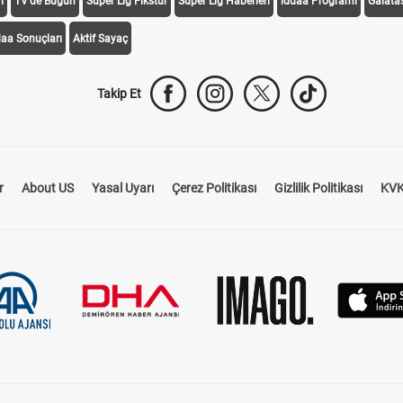
i
TV'de Bugün
Süper Lig Fikstür
Süper Lig Haberleri
iddaa Programı
Galata
daa Sonuçları
Aktif Sayaç
Takip Et
r
About US
Yasal Uyarı
Çerez Politikası
Gizlilik Politikası
KVK