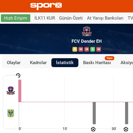
İLK11 KUR
Günün Özeti
At Yarışı Bankoları
TV
Hızlı Erişim
FCV Dender EH
B
M
M
G
M
Yeni
Olaylar
Kadrolar
İstatistik
Baskı Haritası
Aksiyo
0'
15'
30'