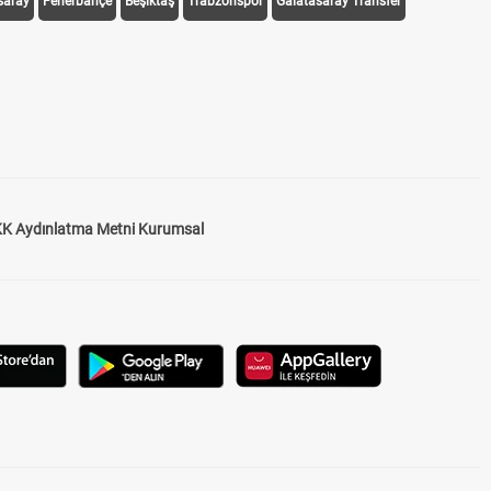
saray
Fenerbahçe
Beşiktaş
Trabzonspor
Galatasaray Transfer
K Aydınlatma Metni Kurumsal