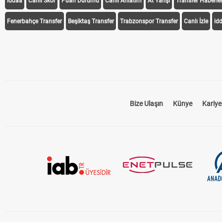
iddaa
Canlı Skor
Puan Durumu
Canlı Anlatım
At Yarışı
Transfer Haberler
Fenerbahçe Transfer
Beşiktaş Transfer
Trabzonspor Transfer
Canlı İzle
id
Bize Ulaşın
Künye
Kariye