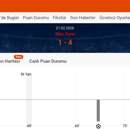
'de Bugün
Puan Durumu
Fikstür
Son Haberler
Ücretsiz Oyunla
21.02.2026
Maç Sonu
1 - 4
Yeni
n Haritası
Canlı Puan Durumu
İlk Yarı
45'
60'
75'