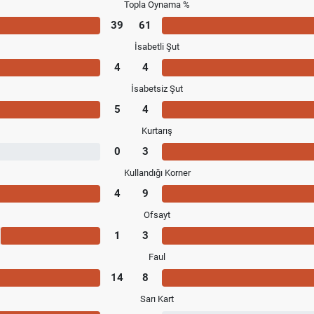
Topla Oynama %
39
61
İsabetli Şut
4
4
İsabetsiz Şut
5
4
Kurtarış
0
3
Kullandığı Korner
4
9
Ofsayt
1
3
Faul
14
8
Sarı Kart