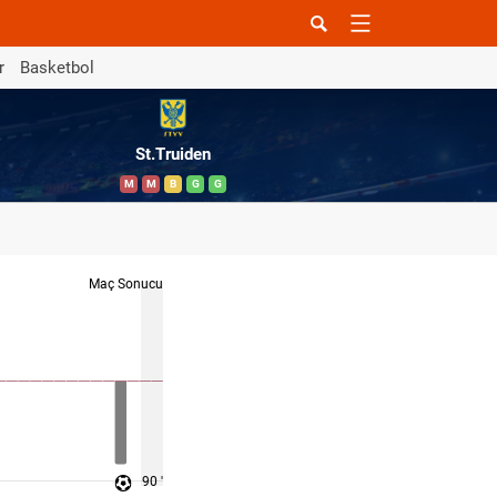
r
Basketbol
St.Truiden
M
M
B
G
G
Maç Sonucu
90 '