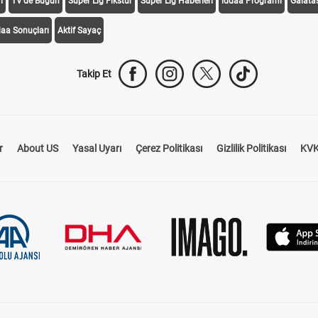
i
TV'de Bugün
Süper Lig Fikstür
Süper Lig Haberleri
iddaa Programı
Galata
daa Sonuçları
Aktif Sayaç
Takip Et
r
About US
Yasal Uyarı
Çerez Politikası
Gizlilik Politikası
KVK