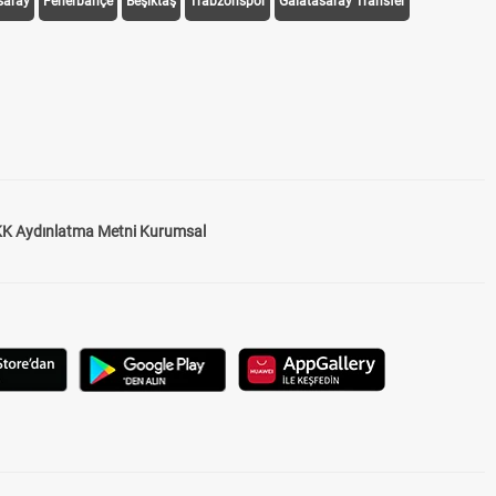
saray
Fenerbahçe
Beşiktaş
Trabzonspor
Galatasaray Transfer
K Aydınlatma Metni Kurumsal