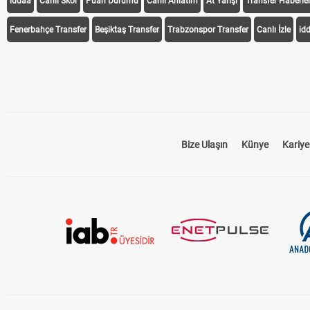
iddaa
Canlı Skor
Puan Durumu
Canlı Anlatım
At Yarışı
Transfer Haberler
Fenerbahçe Transfer
Beşiktaş Transfer
Trabzonspor Transfer
Canlı İzle
id
Bize Ulaşın
Künye
Kariye