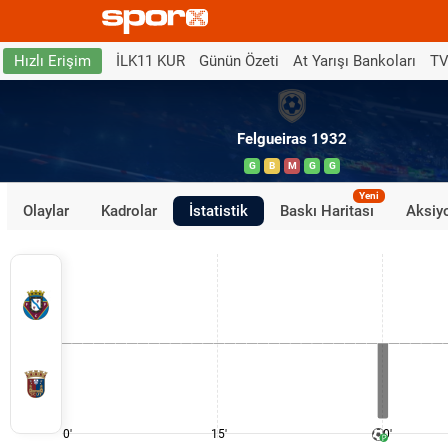
İLK11 KUR
Günün Özeti
At Yarışı Bankoları
TV
Hızlı Erişim
Felgueiras 1932
G
B
M
G
G
Yeni
Olaylar
Kadrolar
İstatistik
Baskı Haritası
Aksiyo
0'
15'
30'