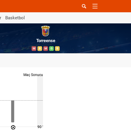
r
Basketbol
Torreense
M
B
M
G
B
Maç Sonucu
90 '