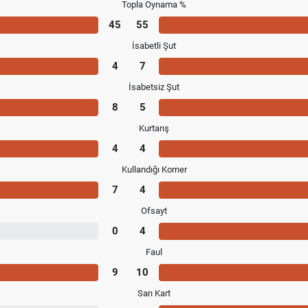
Topla Oynama %
45
55
İsabetli Şut
4
7
İsabetsiz Şut
8
5
Kurtarış
4
4
Kullandığı Korner
7
4
Ofsayt
0
4
Faul
9
10
Sarı Kart