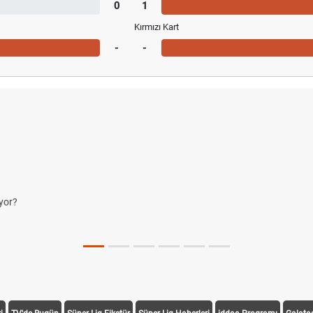
0
1
Kırmızı Kart
-
-
yor?