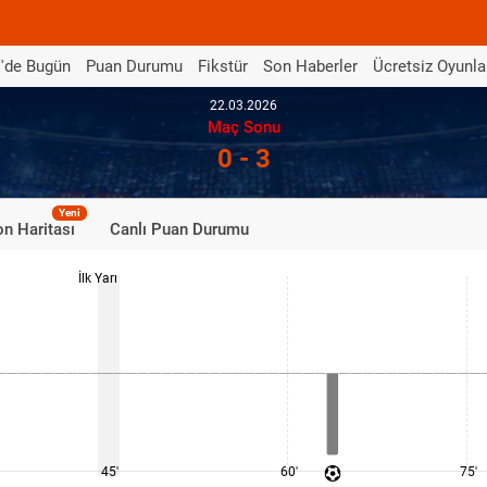
'de Bugün
Puan Durumu
Fikstür
Son Haberler
Ücretsiz Oyunla
22.03.2026
Maç Sonu
0 - 3
Yeni
n Haritası
Canlı Puan Durumu
İlk Yarı
45'
60'
75'