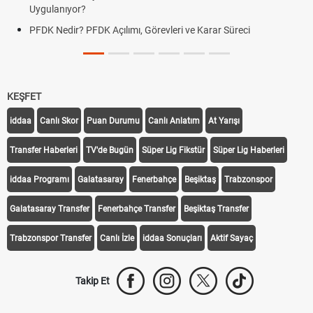
Uygulanıyor?
PFDK Nedir? PFDK Açılımı, Görevleri ve Karar Süreci
KEŞFET
iddaa
Canlı Skor
Puan Durumu
Canlı Anlatım
At Yarışı
Transfer Haberleri
TV'de Bugün
Süper Lig Fikstür
Süper Lig Haberleri
iddaa Programı
Galatasaray
Fenerbahçe
Beşiktaş
Trabzonspor
Galatasaray Transfer
Fenerbahçe Transfer
Beşiktaş Transfer
Trabzonspor Transfer
Canlı İzle
iddaa Sonuçları
Aktif Sayaç
Takip Et