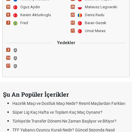
Oguz Aydin
Mateusz Legowski
70
20
Kerem Akturkoglu
Denis Radu
9
22
Fred
Baran Gezek
7
55
Umut Meras
77
Yedekler
2
16
77
Şu An Popüler İçerikler
Hazırlık Maçı ve Dostluk Maçı Nedir? Resmî Maçlardan Farkları
Süper Lig Kaç Hafta ve Toplam Kaç Maç Oynanır?
Türkiye'de Transfer Dönemi Ne Zaman Başlıyor ve Bitiyor?
TFF Yabancı Oyuncu Kuralı Nedir? Güncel Sezonda Nasıl