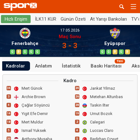
İLK11 KUR
Günün Özeti
At Yarışı Bankoları
TV'
Hızlı Erişim
17.05.2026
Maç Sonu
Fenerbahçe
Eyüpspor
3 - 3
G
B
G
G
G
G
G
B
G
B
Yeni
Kadrolar
Anlatım
İstatistik
Baskı Haritası
Aks
Kadro
Mert Günok
Jankat Yilmaz
34
24
Archie Brown
Metehan Altunbas
3
26
Çağlar Söyüncü
Taskin Ilter
4
28
Yigit Efe Demir
Umut Bozok
14
19
Mert Muldur
Calegari
18
2
Ismail Yuksek
Luccas Claro
5
4
Anthony Musaba
Bedirhan Ozyurt
20
5