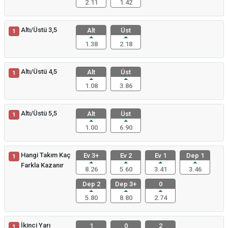
2.11
1.42
Altı/Üstü 3,5
Alt
Üst
1
1.38
2.18
Altı/Üstü 4,5
Alt
Üst
1
1.08
3.86
Altı/Üstü 5,5
Alt
Üst
1
1.00
6.90
Hangi Takım Kaç
Ev 3+
Ev 2
Ev 1
Dep 1
1
Farkla Kazanır
8.26
5.60
3.41
3.46
Dep 2
Dep 3+
0
5.80
8.80
2.74
İkinci Yarı
1
0
2
1