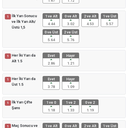
1.67
1.72
İlk Yarı Sonucu
1 ve Alt
0 ve Alt
2 ve Alt
1 ve Üst
1
ve İlk Yarı Altı/
4.44
3.02
4.53
5.57
Üstü 1,5
0 ve Üst
2 ve Üst
5.64
5.76
Her İki Yarı da
Evet
Hayır
1
Alt 1.5
2.86
1.21
Her İki Yarı da
Evet
Hayır
1
Üst 1.5
3.78
1.09
İlk Yarı Çifte
1 ve 0
1 ve 2
0 ve 2
1
Şans
1.18
1.33
1.19
Maç Sonucu ve
1 ve Alt
0 ve Alt
2 ve Alt
1 ve Üst
1