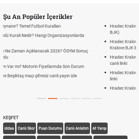
Şu An Popüler İçerikler
Hradec Kralove Beşiktaş CANLI İZLE ŞİFRESİZ (Hradec Kralove
BJK)
Hradec Kralove Beşiktaş maçı şifresiz S Sport Plus izle, Hradec
Kralove BJK link
Hradec Kralove Beşiktaş ücretsiz izle, Hradec Kralove BJK maçı
canlı linki
Hradec Kralove - Beşiktaş maçı şifresiz izle canlı S Sport Plus
linki
Hradec Kralove - Beşiktaş maçı şifresiz izle canlı tv100 linki
KEŞFET
iddaa
Canlı Skor
Puan Durumu
Canlı Anlatım
At Yarışı