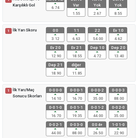
Karşılıklı Gol
Var
Yok
Yok
6.74
1.55
2.67
8.55
İlk Yarı Skoru
0:0
1:1
2:2
Ev 1:0
1
3.12
6.63
54.00
4.62
Ev 2:0
Ev 2:1
Dep 1:0
Dep 2:0
12.90
18.55
4.72
13.40
Dep 2:1
diğer
18.90
11.85
İlk Yarı/Maç
0-0 0-0
0-0 0-1
0-0 0-2
0-0 0-3
1
Sonucu Skorları
14.10
16.70
35.00
88.00
0-0 1-0
0-0 1-1
0-0 1-2
0-0 2-0
16.70
19.35
44.00
35.00
0-0 2-1
0-0 3-0
0:0 4+
1-0 1-0
44.00
88.00
26.50
22.90