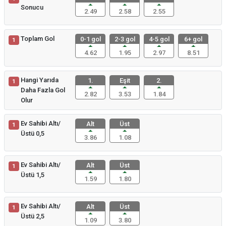
Sonucu
2.49
2.58
2.55
Toplam Gol
0-1 gol
2-3 gol
4-5 gol
6+ gol
1
4.62
1.95
2.97
8.51
Hangi Yarıda
1.
Eşit
2.
1
Daha Fazla Gol
2.82
3.53
1.84
Olur
Ev Sahibi Altı/
Alt
Üst
1
Üstü 0,5
3.86
1.08
Ev Sahibi Altı/
Alt
Üst
1
Üstü 1,5
1.59
1.80
Ev Sahibi Altı/
Alt
Üst
1
Üstü 2,5
1.09
3.80