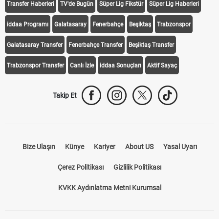
Transfer Haberleri
TV'de Bugün
Süper Lig Fikstür
Süper Lig Haberleri
iddaa Programı
Galatasaray
Fenerbahçe
Beşiktaş
Trabzonspor
Galatasaray Transfer
Fenerbahçe Transfer
Beşiktaş Transfer
Trabzonspor Transfer
Canlı İzle
iddaa Sonuçları
Aktif Sayaç
Takip Et
Bize Ulaşın
Künye
Kariyer
About US
Yasal Uyarı
Çerez Politikası
Gizlilik Politikası
KVKK Aydınlatma Metni Kurumsal