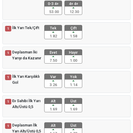
0-3 4+
4+ 4+
53.00
12.30
İlk Yarı Tek/Çift
Tek
Çift
1
1.82
1.58
Deplasman İki
Evet
Hayır
1
Yarıyı da Kazanır
7.50
1.00
İlk Yarı Karşılıklı
Var
Yok
1
Gol
3.26
1.14
Ev Sahibi İlk Yarı
Alt
Üst
1
Altı/Üstü 0,5
1.69
1.69
Deplasman İlk
Alt
Üst
1
Yarı Altı/Üstü 0,5