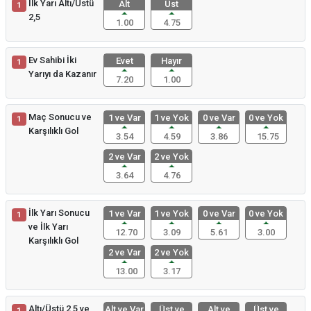
İlk Yarı Altı/Üstü
Alt
Üst
1
2,5
1.00
4.75
Ev Sahibi İki
Evet
Hayır
1
Yarıyı da Kazanır
7.20
1.00
Maç Sonucu ve
1 ve Var
1 ve Yok
0 ve Var
0 ve Yok
1
Karşılıklı Gol
3.54
4.59
3.86
15.75
2 ve Var
2 ve Yok
3.64
4.76
İlk Yarı Sonucu
1 ve Var
1 ve Yok
0 ve Var
0 ve Yok
1
ve İlk Yarı
12.70
3.09
5.61
3.00
Karşılıklı Gol
2 ve Var
2 ve Yok
13.00
3.17
Altı/Üstü 2,5 ve
Alt ve Var
Üst ve
Alt ve
Üst ve
1