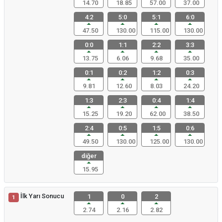
14.70
18.85
57.00
37.00
4:2
5:0
5:1
6:0
47.50
130.00
115.00
130.00
0:0
1:1
2:2
3:3
13.75
6.06
9.68
35.00
0:1
0:2
1:2
0:3
9.81
12.60
8.03
24.20
1:3
2:3
0:4
1:4
15.25
19.20
62.00
38.50
2:4
0:5
1:5
0:6
49.50
130.00
125.00
130.00
diğer
15.95
İlk Yarı Sonucu
1
0
2
1
2.74
2.16
2.82