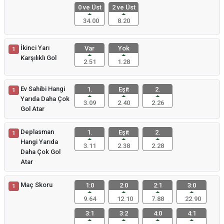
0 ve Üst
2 ve Üst
34.00
8.20
İkinci Yarı
Var
Yok
1
Karşılıklı Gol
2.51
1.28
Ev Sahibi Hangi
1.
Eşit
2.
1
Yarıda Daha Çok
3.09
2.40
2.26
Gol Atar
Deplasman
1.
Eşit
2.
1
Hangi Yarıda
3.11
2.38
2.28
Daha Çok Gol
Atar
Maç Skoru
1:0
2:0
2:1
3:0
1
9.64
12.10
7.88
22.90
3:1
3:2
4:0
4:1