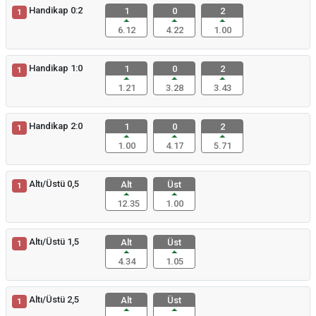
Handikap 0:2
1
0
2
1
6.12
4.22
1.00
Handikap 1:0
1
0
2
1
1.21
3.28
3.43
Handikap 2:0
1
0
2
1
1.00
4.17
5.71
Altı/Üstü 0,5
Alt
Üst
1
12.35
1.00
Altı/Üstü 1,5
Alt
Üst
1
4.34
1.05
Altı/Üstü 2,5
Alt
Üst
1