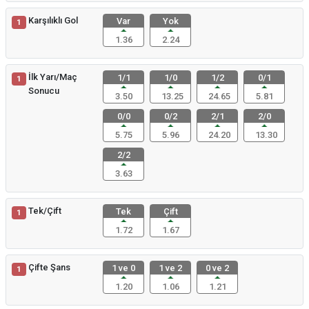
Karşılıklı Gol
Var
Yok
1
1.36
2.24
İlk Yarı/Maç
1/1
1/0
1/2
0/1
1
Sonucu
3.50
13.25
24.65
5.81
0/0
0/2
2/1
2/0
5.75
5.96
24.20
13.30
2/2
3.63
Tek/Çift
Tek
Çift
1
1.72
1.67
Çifte Şans
1 ve 0
1 ve 2
0 ve 2
1
1.20
1.06
1.21