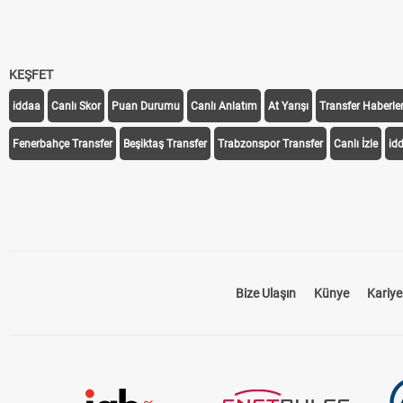
KEŞFET
iddaa
Canlı Skor
Puan Durumu
Canlı Anlatım
At Yarışı
Transfer Haberler
Fenerbahçe Transfer
Beşiktaş Transfer
Trabzonspor Transfer
Canlı İzle
id
Bize Ulaşın
Künye
Kariye