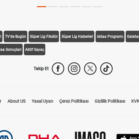
i
TV'de Bugün
Süper Lig Fikstür
Süper Lig Haberleri
iddaa Programı
Galata
daa Sonuçları
Aktif Sayaç
Takip Et
r
About US
Yasal Uyarı
Çerez Politikası
Gizlilik Politikası
KVK