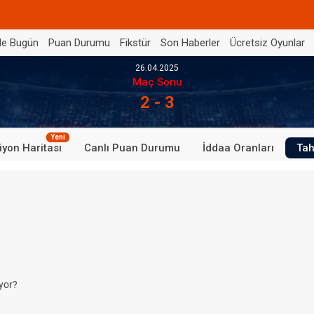
de Bugün
Puan Durumu
Fikstür
Son Haberler
Ücretsiz Oyunlar
26.04.2025
Maç Sonu
2 - 3
Yeni
iyon Haritası
Canlı Puan Durumu
İddaa Oranları
Tah
yor?