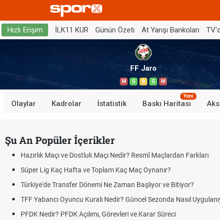
İLK11 KUR
Günün Özeti
At Yarışı Bankoları
TV'
Hızlı Erişim
FF Jaro
M
G
B
G
M
Yeni
Olaylar
Kadrolar
İstatistik
Baskı Haritası
Aks
Şu An Popüler İçerikler
Hazırlık Maçı ve Dostluk Maçı Nedir? Resmî Maçlardan Farkları
Süper Lig Kaç Hafta ve Toplam Kaç Maç Oynanır?
Türkiye'de Transfer Dönemi Ne Zaman Başlıyor ve Bitiyor?
TFF Yabancı Oyuncu Kuralı Nedir? Güncel Sezonda Nasıl Uygulanı
PFDK Nedir? PFDK Açılımı, Görevleri ve Karar Süreci