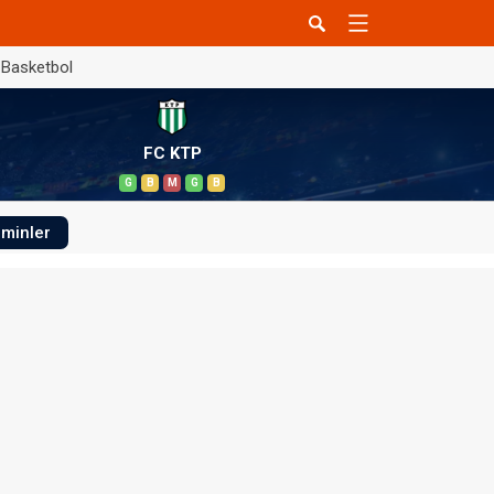
Basketbol
FC KTP
G
B
M
G
B
minler