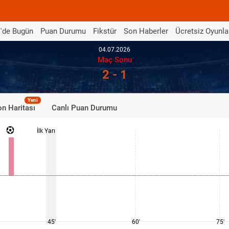
'de Bugün
Puan Durumu
Fikstür
Son Haberler
Ücretsiz Oyunla
04.07.2026
Maç Sonu
2 - 1
Yeni
n Haritası
Canlı Puan Durumu
İlk Yarı
45'
60'
75'