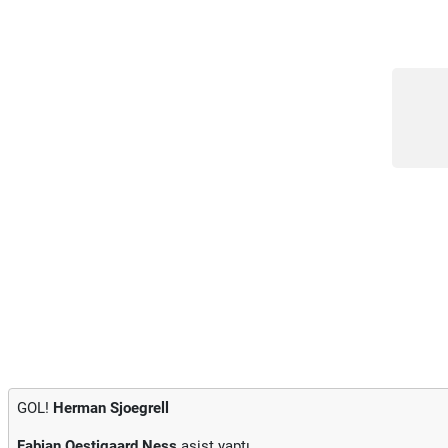
GOL!
Herman Sjoegrell
Fabian Oestigaard Ness
asist yaptı.