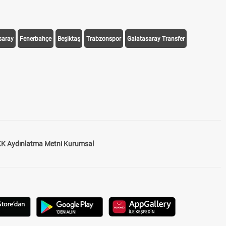
saray
Fenerbahçe
Beşiktaş
Trabzonspor
Galatasaray Transfer
K Aydınlatma Metni Kurumsal