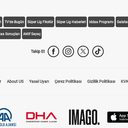
i
TV'de Bugün
Süper Lig Fikstür
Süper Lig Haberleri
iddaa Programı
Galata
daa Sonuçları
Aktif Sayaç
Takip Et
r
About US
Yasal Uyarı
Çerez Politikası
Gizlilik Politikası
KVK