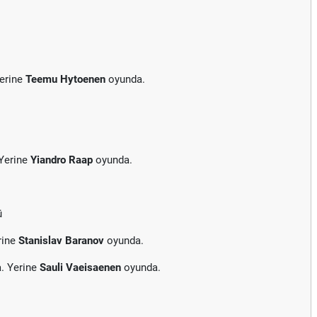
Yerine
Teemu Hytoenen
oyunda.
 Yerine
Yiandro Raap
oyunda.
ü
rine
Stanislav Baranov
oyunda.
. Yerine
Sauli Vaeisaenen
oyunda.