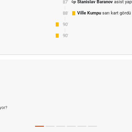
Stanislav Baranov
asist yapt
87'
Ville Kumpu
sarı kart gördü
88'
90'
90'