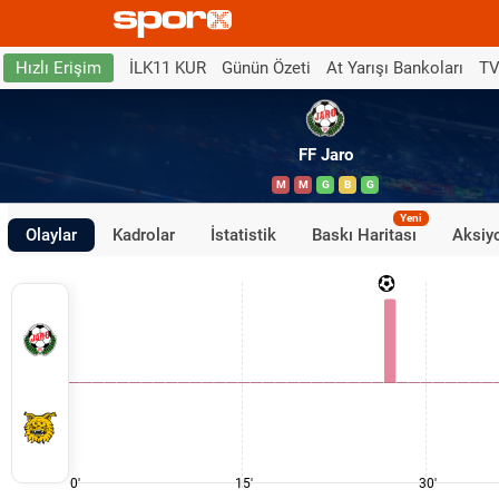
İLK11 KUR
Günün Özeti
At Yarışı Bankoları
TV
Hızlı Erişim
FF Jaro
M
M
G
B
G
Yeni
Olaylar
Kadrolar
İstatistik
Baskı Haritası
Aksiyo
0'
15'
30'