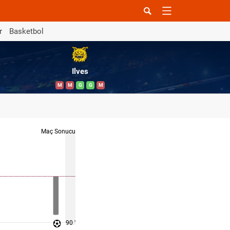
r
Basketbol
Ilves
M
M
G
G
M
Maç Sonucu
90 '