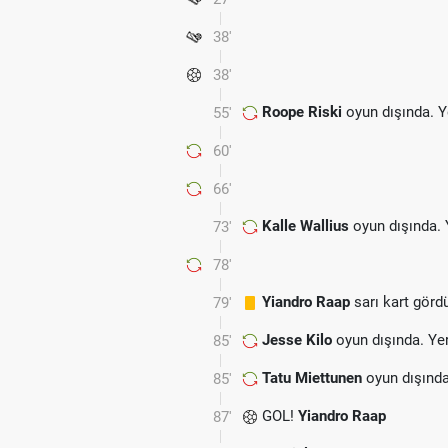
38'
38'
Roope Riski
oyun dışında. 
55'
60'
66'
Kalle Wallius
oyun dışında.
73'
78'
Yiandro Raap
sarı kart görd
79'
Jesse Kilo
oyun dışında. Ye
85'
Tatu Miettunen
oyun dışında
85'
GOL!
Yiandro Raap
87'