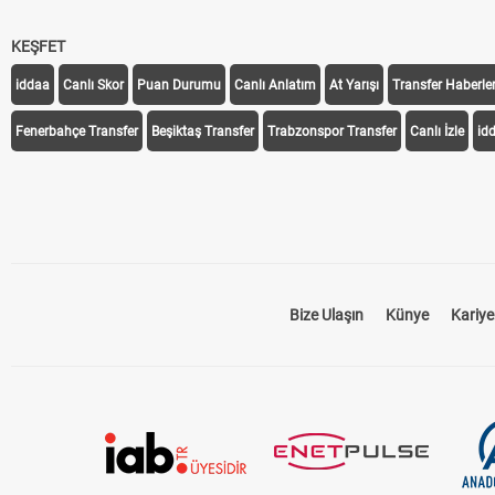
KEŞFET
iddaa
Canlı Skor
Puan Durumu
Canlı Anlatım
At Yarışı
Transfer Haberler
Fenerbahçe Transfer
Beşiktaş Transfer
Trabzonspor Transfer
Canlı İzle
id
Bize Ulaşın
Künye
Kariye