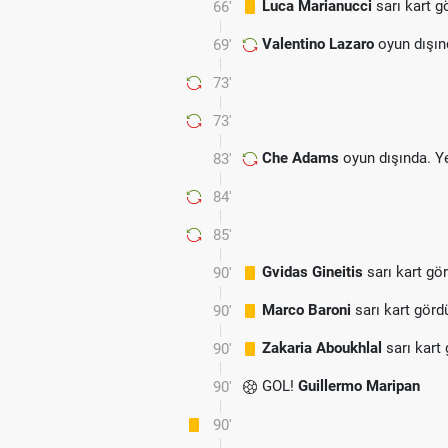
Luca Marianucci
sarı kart g
66'
Valentino Lazaro
oyun dışın
69'
73'
73'
Che Adams
oyun dışında. Y
83'
84'
85'
Gvidas Gineitis
sarı kart gö
90'
Marco Baroni
sarı kart görd
90'
Zakaria Aboukhlal
sarı kart
90'
GOL!
Guillermo Maripan
90'
90'