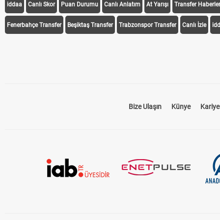
iddaa
Canlı Skor
Puan Durumu
Canlı Anlatım
At Yarışı
Transfer Haberler
Fenerbahçe Transfer
Beşiktaş Transfer
Trabzonspor Transfer
Canlı İzle
id
Bize Ulaşın
Künye
Kariye