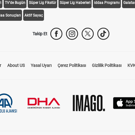
i
TV'de Bugün
Süper Lig Fikstür
Süper Lig Haberleri
iddaa Programı
Galata
daa Sonuçları
Aktif Sayaç
Takip Et
r
About US
Yasal Uyarı
Çerez Politikası
Gizlilik Politikası
KVK