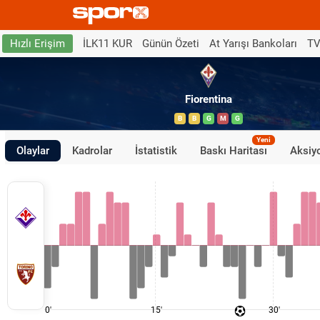
İLK11 KUR
Günün Özeti
At Yarışı Bankoları
TV
Hızlı Erişim
Fiorentina
B
B
G
M
G
Yeni
Olaylar
Kadrolar
İstatistik
Baskı Haritası
Aksiyo
0'
15'
30'