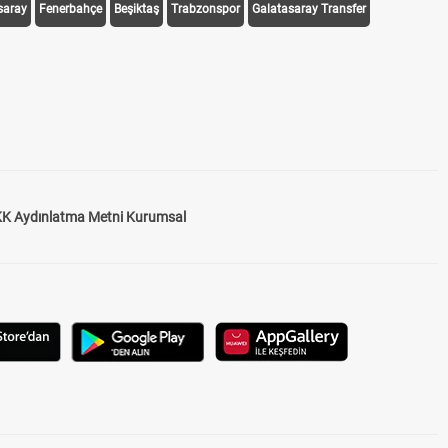
saray
Fenerbahçe
Beşiktaş
Trabzonspor
Galatasaray Transfer
K Aydınlatma Metni Kurumsal