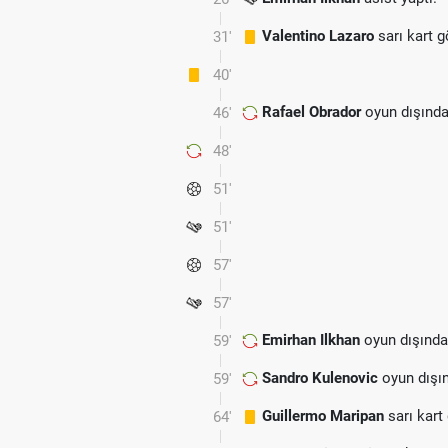
Valentino Lazaro
sarı kart 
31'
40'
Rafael Obrador
oyun dışında
46'
48'
51'
51'
57'
57'
Emirhan Ilkhan
oyun dışında
59'
Sandro Kulenovic
oyun dışı
59'
Guillermo Maripan
sarı kart
64'