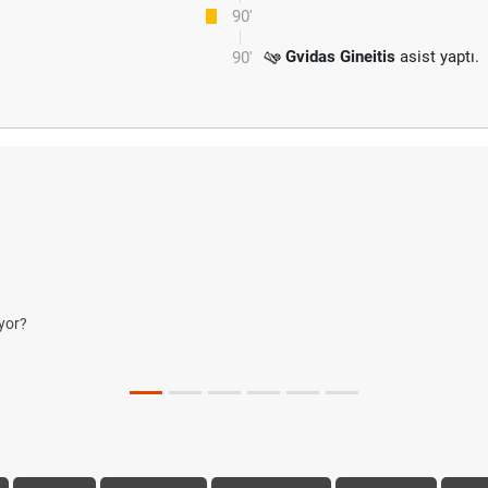
90'
Gvidas Gineitis
asist yaptı.
90'