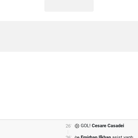
GOL!
Cesare Casadei
26'
Emirhan Ilkhan
asist yaptı.
26'