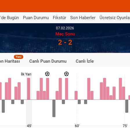
'de Bugün
Puan Durumu
Fikstür
Son Haberler
Ücretsiz Oyunla
07.02.2026
Maç Sonu
2 - 2
Yeni
n Haritası
Canlı Puan Durumu
Canlı İzle
İlk Yarı
45'
60'
75'