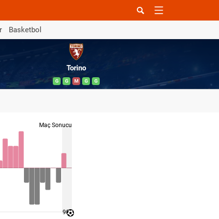
r
Basketbol
Torino
G
G
M
G
G
Maç Sonucu
90 '