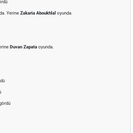
ördü
da. Yerine
Zakaria Aboukhlal
oyunda.
erine
Duvan Zapata
oyunda.
rdü
ü
 gördü