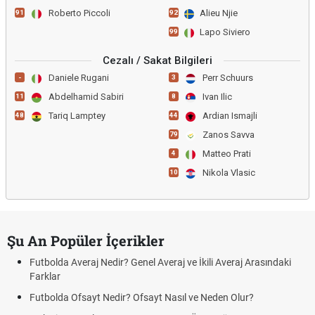
Roberto Piccoli
Alieu Njie
91
92
Lapo Siviero
99
Cezalı / Sakat Bilgileri
Daniele Rugani
Perr Schuurs
-
3
Abdelhamid Sabiri
Ivan Ilic
11
8
Tariq Lamptey
Ardian Ismajli
48
44
Zanos Savva
79
Matteo Prati
4
Nikola Vlasic
10
Şu An Popüler İçerikler
Futbolda Averaj Nedir? Genel Averaj ve İkili Averaj Arasındaki
Farklar
Futbolda Ofsayt Nedir? Ofsayt Nasıl ve Neden Olur?