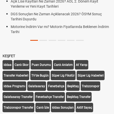
Açık Lise Kayıtları Ne Zaman 2026? AÖL 2. Dönem Kayıt
Yenileme ve Yeni Kayıt Tarihleri
DGS Sonuçları Ne Zaman Açıklanacak 2026? ÖSYM Sonuç
Tarihini Duyurdu
Motorine İndirim Var mı? Motorin Fiyatlarında Beklenen İndirim
Tarihi
KEŞFET
iddaa
Canlı Skor
Puan Durumu
Canlı Anlatım
At Yarışı
Transfer Haberleri
TV'de Bugün
Süper Lig Fikstür
Süper Lig Haberleri
iddaa Programı
Galatasaray
Fenerbahçe
Beşiktaş
Trabzonspor
Galatasaray Transfer
Fenerbahçe Transfer
Beşiktaş Transfer
Trabzonspor Transfer
Canlı İzle
iddaa Sonuçları
Aktif Sayaç