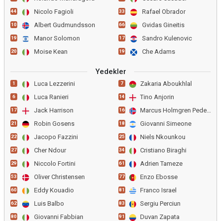
Nicolo Fagioli
Rafael Obrador
44
33
Albert Gudmundsson
Gvidas Gineitis
10
66
Manor Solomon
Sandro Kulenovic
19
17
Moise Kean
Che Adams
20
19
Yedekler
Luca Lezzerini
Zakaria Aboukhlal
1
7
Luca Ranieri
Tino Anjorin
6
14
Jack Harrison
Marcus Holmgren Pedersen
17
16
Robin Gosens
Giovanni Simeone
21
18
Jacopo Fazzini
Niels Nkounkou
22
25
Cher Ndour
Cristiano Biraghi
27
34
Niccolo Fortini
Adrien Tameze
29
61
Oliver Christensen
Enzo Ebosse
53
77
Eddy Kouadio
Franco Israel
60
81
Luis Balbo
Sergiu Perciun
62
83
Giovanni Fabbian
Duvan Zapata
80
91