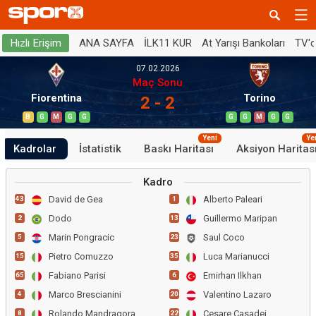
ANA SAYFA
İLK11 KUR
At Yarışı Bankoları
TV'
Hızlı Erişim
07.02.2026
Maç Sonu
Fiorentina
Torino
2 - 2
B
G
M
G
G
G
G
M
G
G
Yeni
Ye
Kadrolar
İstatistik
Baskı Haritası
Aksiyon Haritas
Kadro
David de Gea
Alberto Paleari
43
1
Dodo
Guillermo Maripan
2
13
Marin Pongracic
Saul Coco
5
23
Pietro Comuzzo
Luca Marianucci
15
35
Fabiano Parisi
Emirhan Ilkhan
65
6
Marco Brescianini
Valentino Lazaro
4
20
Rolando Mandragora
Cesare Casadei
8
22