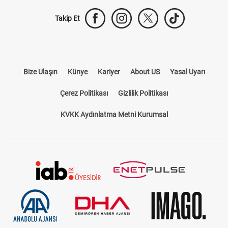
Takip Et
Bize Ulaşın
Künye
Kariyer
About US
Yasal Uyarı
Çerez Politikası
Gizlilik Politikası
KVKK Aydınlatma Metni Kurumsal