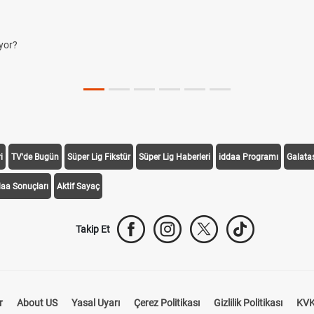
yor?
i
TV'de Bugün
Süper Lig Fikstür
Süper Lig Haberleri
iddaa Programı
Galata
daa Sonuçları
Aktif Sayaç
Takip Et
r
About US
Yasal Uyarı
Çerez Politikası
Gizlilik Politikası
KVK