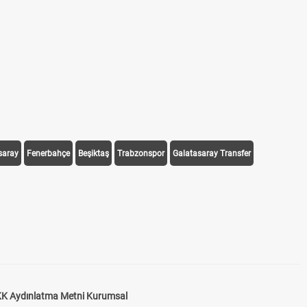
saray
Fenerbahçe
Beşiktaş
Trabzonspor
Galatasaray Transfer
K Aydınlatma Metni Kurumsal