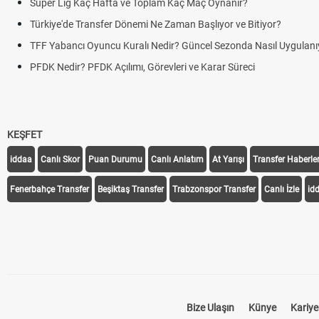
Süper Lig Kaç Hafta ve Toplam Kaç Maç Oynanır?
Türkiye'de Transfer Dönemi Ne Zaman Başlıyor ve Bitiyor?
TFF Yabancı Oyuncu Kuralı Nedir? Güncel Sezonda Nasıl Uygulanı
PFDK Nedir? PFDK Açılımı, Görevleri ve Karar Süreci
KEŞFET
iddaa
Canlı Skor
Puan Durumu
Canlı Anlatım
At Yarışı
Transfer Haberler
Fenerbahçe Transfer
Beşiktaş Transfer
Trabzonspor Transfer
Canlı İzle
id
Bize Ulaşın
Künye
Kariye