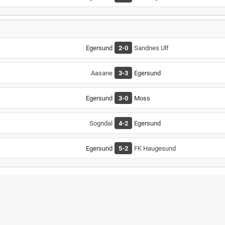
Egersund
2-0
Sandnes Ulf
Aasane
3-3
Egersund
Egersund
3-0
Moss
Sogndal
4-2
Egersund
Egersund
5-2
FK Haugesund