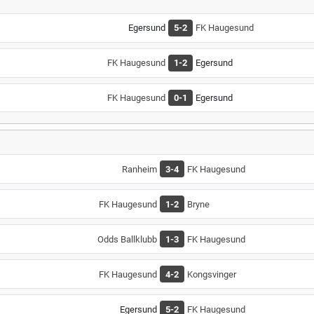
Egersund
5-2
FK Haugesund
FK Haugesund
1-2
Egersund
FK Haugesund
0-1
Egersund
Ranheim
3-4
FK Haugesund
FK Haugesund
1-2
Bryne
Odds Ballklubb
1-3
FK Haugesund
FK Haugesund
4-2
Kongsvinger
Egersund
5-2
FK Haugesund