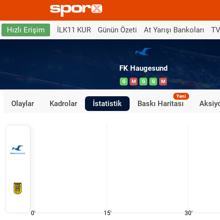
İLK11 KUR
Günün Özeti
At Yarışı Bankoları
TV
Hızlı Erişim
FK Haugesund
G
M
G
G
M
Yeni
Olaylar
Kadrolar
İstatistik
Baskı Haritası
Aksiyo
0'
15'
30'