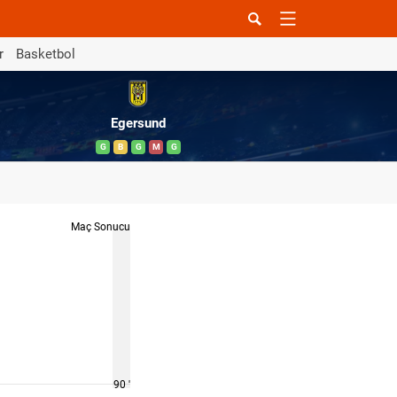
r
Basketbol
Egersund
G
B
G
M
G
Maç Sonucu
90 '