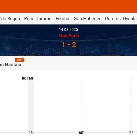
'de Bugün
Puan Durumu
Fikstür
Son Haberler
Ücretsiz Oyunla
14.03.2025
Maç Sonu
1 - 2
Yeni
n Haritası
İlk Yarı
45'
60'
75'