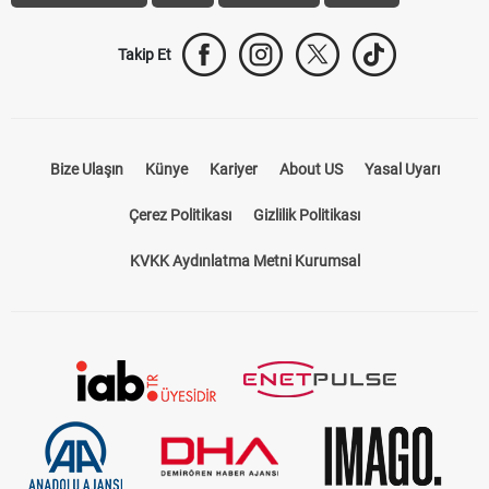
Takip Et
Bize Ulaşın
Künye
Kariyer
About US
Yasal Uyarı
Çerez Politikası
Gizlilik Politikası
KVKK Aydınlatma Metni Kurumsal