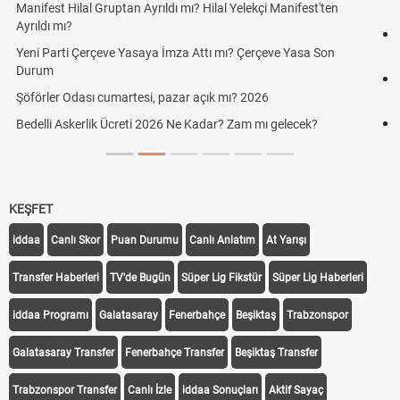
cumartesi-pazar günü kaça kadar açık?
Hafta Sonları Yıllık İzinden Sayılır mı? Yıllık İzin Hesaplamasında
Cumartesi ve Pazar Detayı
Aras Kargo Cumartesi-pazar açık mı? 2026 Aras Kargo
Cumartesi çalışma saatleri!
Hazırlık Maçı ve Dostluk Maçı Nedir? Resmî Maçlardan Farkları
KEŞFET
iddaa
Canlı Skor
Puan Durumu
Canlı Anlatım
At Yarışı
Transfer Haberleri
TV'de Bugün
Süper Lig Fikstür
Süper Lig Haberleri
iddaa Programı
Galatasaray
Fenerbahçe
Beşiktaş
Trabzonspor
Galatasaray Transfer
Fenerbahçe Transfer
Beşiktaş Transfer
Trabzonspor Transfer
Canlı İzle
iddaa Sonuçları
Aktif Sayaç