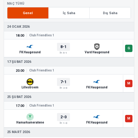
MAÇ TÜRÜ
Genel
İç Saha
Dış Saha
24 OCAK 2026
18.00
Club Friendlies 1
8-1
FK Haugesund
Vard Haugesund
İY: 5-1
17 ŞUBAT 2026
20.00
Club Friendlies 1
7-1
Lillestroem
FK Haugesund
İY: 2-0
25 ŞUBAT 2026
17.00
Club Friendlies 1
2-0
Hamarkameratene
FK Haugesund
İY: 1-0
25 MART 2026