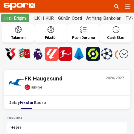
İLK11 KUR
Günün Özeti
At Yarışı Bankoları
TV'
Hızlı Erişim
Takımım
Fikstür
Puan Durumu
Canlı Skor
FK Haugesund
2026/2027
Türkiye
Detay
Fikstür
Kadro
TURNUVA