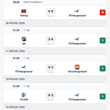
18.00
Club Friendlies 1
3-0
Viking
FK Haugesund
İY: 2-0
06 NISAN 2026
15.30
1. Lig
2-4
Lyn
FK Haugesund
İY: 1-2
11 NISAN 2026
15.00
1. Lig
4-2
FK Haugesund
Stroemsgodset
İY: 0-0
18 NISAN 2026
15.00
1. Lig
0-2
Hoedd
FK Haugesund
İY: 0-1
26 NISAN 2026