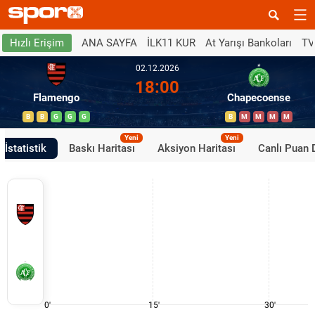
ANA SAYFA
İLK11 KUR
At Yarışı Bankoları
TV
Hızlı Erişim
02.12.2026
18:00
Flamengo
Chapecoense
B
B
G
G
G
B
M
M
M
M
Yeni
Yeni
İstatistik
Baskı Haritası
Aksiyon Haritası
Canlı Puan
0'
15'
30'