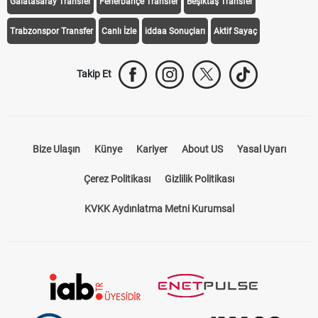
Galatasaray Transfer
Fenerbahçe Transfer
Beşiktaş Transfer
Trabzonspor Transfer
Canlı İzle
iddaa Sonuçları
Aktif Sayaç
Takip Et
Bize Ulaşın
Künye
Kariyer
About US
Yasal Uyarı
Çerez Politikası
Gizlilik Politikası
KVKK Aydınlatma Metni Kurumsal