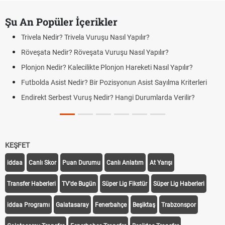
Şu An Popüler İçerikler
Trivela Nedir? Trivela Vuruşu Nasıl Yapılır?
Röveşata Nedir? Röveşata Vuruşu Nasıl Yapılır?
Plonjon Nedir? Kalecilikte Plonjon Hareketi Nasıl Yapılır?
Futbolda Asist Nedir? Bir Pozisyonun Asist Sayılma Kriterleri
Endirekt Serbest Vuruş Nedir? Hangi Durumlarda Verilir?
KEŞFET
iddaa
Canlı Skor
Puan Durumu
Canlı Anlatım
At Yarışı
Transfer Haberleri
TV'de Bugün
Süper Lig Fikstür
Süper Lig Haberleri
iddaa Programı
Galatasaray
Fenerbahçe
Beşiktaş
Trabzonspor