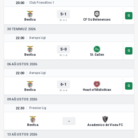
20.00
Club Friendlies 1
5-1
Benfica
CF Os Belenenses
İY: 3-1
30 TEMMUZ 2026
22.00
Avrupa Ligi
5-0
Benfica
St. Gallen
İY: 1-0
06 AĞUSTOS 2026
22.00
Avrupa Ligi
6-1
Benfica
Heart of Midlothian
İY: 3-0
09 AĞUSTOS 2026
22.30
Premier Lig
-
Benfica
Academico de Viseu FC
13 AĞUSTOS 2026