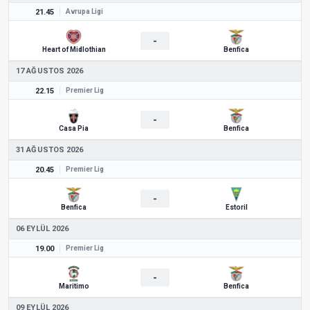
21.45
Avrupa Ligi
-
Heart of Midlothian
Benfica
17 AĞUSTOS 2026
22.15
Premier Lig
-
Casa Pia
Benfica
31 AĞUSTOS 2026
20.45
Premier Lig
-
Benfica
Estoril
06 EYLÜL 2026
19.00
Premier Lig
-
Maritimo
Benfica
09 EYLÜL 2026