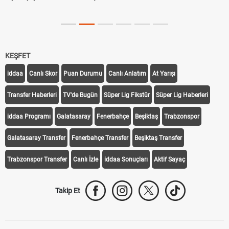
KEŞFET
iddaa
Canlı Skor
Puan Durumu
Canlı Anlatım
At Yarışı
Transfer Haberleri
TV'de Bugün
Süper Lig Fikstür
Süper Lig Haberleri
iddaa Programı
Galatasaray
Fenerbahçe
Beşiktaş
Trabzonspor
Galatasaray Transfer
Fenerbahçe Transfer
Beşiktaş Transfer
Trabzonspor Transfer
Canlı İzle
iddaa Sonuçları
Aktif Sayaç
Takip Et
Bize Ulaşın
Künye
Kariyer
About US
Yasal Uyarı