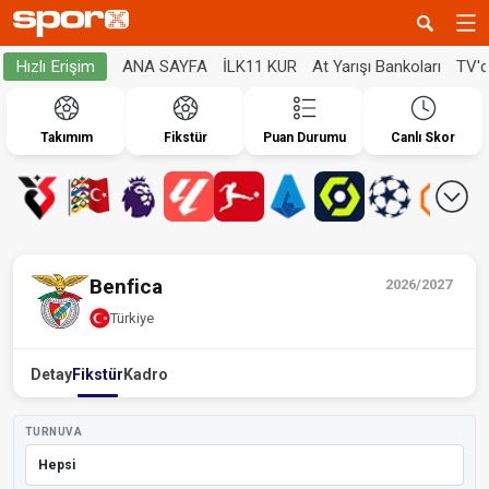
ANA SAYFA
İLK11 KUR
At Yarışı Bankoları
TV'
Hızlı Erişim
Takımım
Fikstür
Puan Durumu
Canlı Skor
Benfica
2026/2027
Türkiye
Detay
Fikstür
Kadro
TURNUVA