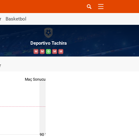
r
Basketbol
Deportivo Tachira
M
M
G
M
M
r
Maç Sonucu
90 '