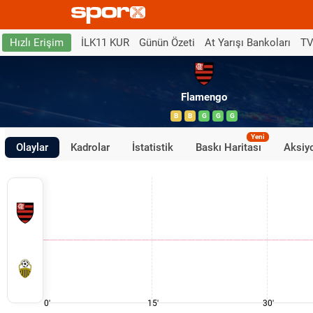
İLK11 KUR
Günün Özeti
At Yarışı Bankoları
TV
Hızlı Erişim
Flamengo
B
B
G
G
G
Yeni
Olaylar
Kadrolar
İstatistik
Baskı Haritası
Aksiyo
0'
15'
30'