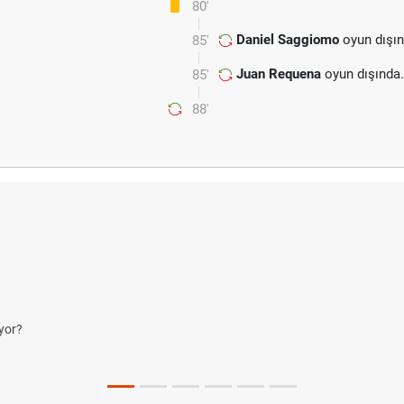
80'
Daniel Saggiomo
oyun dışın
85'
Juan Requena
oyun dışında
85'
88'
yor?