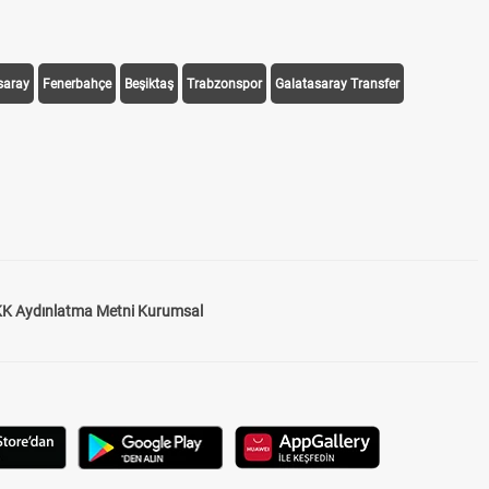
saray
Fenerbahçe
Beşiktaş
Trabzonspor
Galatasaray Transfer
K Aydınlatma Metni Kurumsal