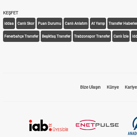
KEŞFET
iddaa
Canlı Skor
Puan Durumu
Canlı Anlatım
At Yarışı
Transfer Haberler
Fenerbahçe Transfer
Beşiktaş Transfer
Trabzonspor Transfer
Canlı İzle
id
Bize Ulaşın
Künye
Kariye