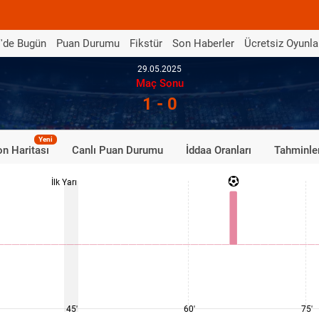
'de Bugün
Puan Durumu
Fikstür
Son Haberler
Ücretsiz Oyunla
29.05.2025
Maç Sonu
1 - 0
Yeni
n Haritası
Canlı Puan Durumu
İddaa Oranları
Tahminle
İlk Yarı
45'
60'
75'