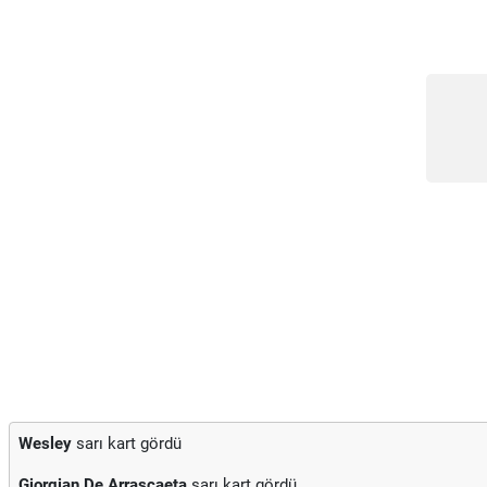
Wesley
sarı kart gördü
Giorgian De Arrascaeta
sarı kart gördü