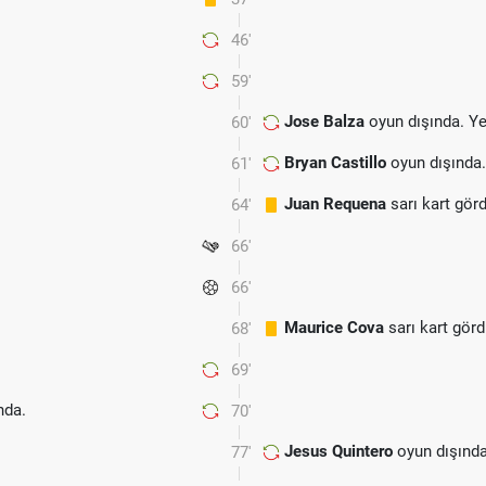
46'
59'
Jose Balza
oyun dışında. Y
60'
Bryan Castillo
oyun dışında
61'
Juan Requena
sarı kart gör
64'
66'
66'
Maurice Cova
sarı kart gör
68'
69'
da.
70'
Jesus Quintero
oyun dışında
77'