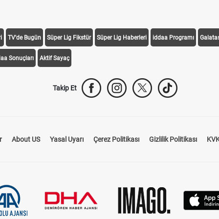
i
TV'de Bugün
Süper Lig Fikstür
Süper Lig Haberleri
iddaa Programı
Galata
daa Sonuçları
Aktif Sayaç
Takip Et
r
About US
Yasal Uyarı
Çerez Politikası
Gizlilik Politikası
KVK