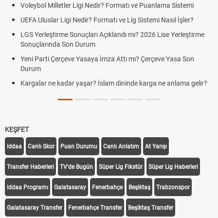
Voleybol Milletler Ligi Nedir? Formatı ve Puanlama Sistemi
UEFA Uluslar Ligi Nedir? Formatı ve Lig Sistemi Nasıl İşler?
LGS Yerleştirme Sonuçları Açıklandı mı? 2026 Lise Yerleştirme
Sonuçlarında Son Durum
Yeni Parti Çerçeve Yasaya İmza Attı mı? Çerçeve Yasa Son
Durum
Kargalar ne kadar yaşar? İslam dininde karga ne anlama gelir?
KEŞFET
iddaa
Canlı Skor
Puan Durumu
Canlı Anlatım
At Yarışı
Transfer Haberleri
TV'de Bugün
Süper Lig Fikstür
Süper Lig Haberleri
iddaa Programı
Galatasaray
Fenerbahçe
Beşiktaş
Trabzonspor
Galatasaray Transfer
Fenerbahçe Transfer
Beşiktaş Transfer