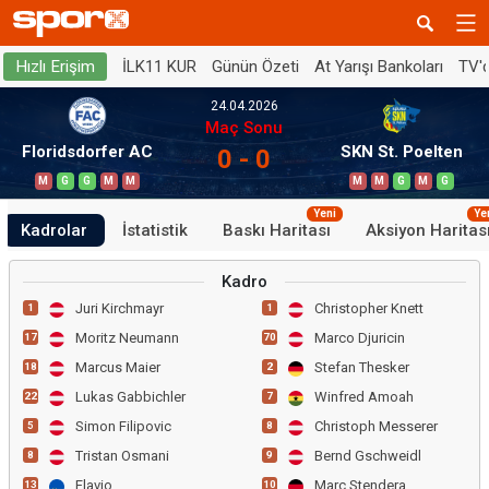
İLK11 KUR
Günün Özeti
At Yarışı Bankoları
TV'
Hızlı Erişim
24.04.2026
Maç Sonu
Floridsdorfer AC
SKN St. Poelten
0 - 0
M
G
G
M
M
M
M
G
M
G
Yeni
Ye
Kadrolar
İstatistik
Baskı Haritası
Aksiyon Haritas
Kadro
Juri Kirchmayr
Christopher Knett
1
1
Moritz Neumann
Marco Djuricin
17
70
Marcus Maier
Stefan Thesker
18
2
Lukas Gabbichler
Winfred Amoah
22
7
Simon Filipovic
Christoph Messerer
5
8
Tristan Osmani
Bernd Gschweidl
8
9
Flavio
Marc Stendera
13
10