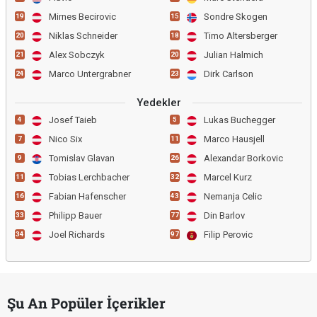
Mirnes Becirovic
Sondre Skogen
19
15
Niklas Schneider
Timo Altersberger
20
18
Alex Sobczyk
Julian Halmich
21
20
Marco Untergrabner
Dirk Carlson
24
23
Yedekler
Josef Taieb
Lukas Buchegger
4
5
Nico Six
Marco Hausjell
7
11
Tomislav Glavan
Alexandar Borkovic
9
26
Tobias Lerchbacher
Marcel Kurz
11
32
Fabian Hafenscher
Nemanja Celic
16
43
Philipp Bauer
Din Barlov
33
77
Joel Richards
Filip Perovic
34
97
Şu An Popüler İçerikler