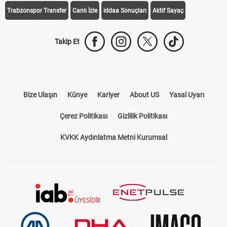
Trabzonspor Transfer
Canlı İzle
iddaa Sonuçları
Aktif Sayaç
Takip Et
Bize Ulaşın
Künye
Kariyer
About US
Yasal Uyarı
Çerez Politikası
Gizlilik Politikası
KVKK Aydınlatma Metni Kurumsal