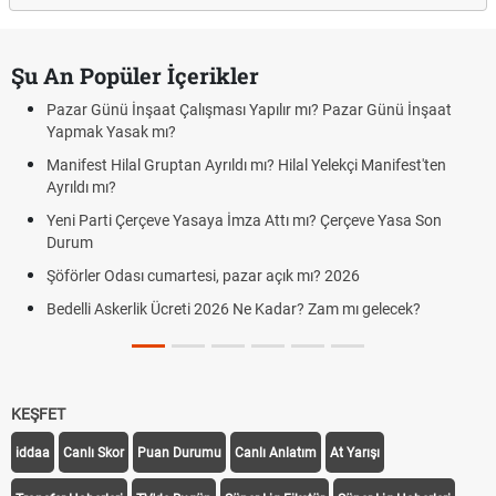
Şu An Popüler İçerikler
Pazar Günü İnşaat Çalışması Yapılır mı? Pazar Günü İnşaat
Yapmak Yasak mı?
Manifest Hilal Gruptan Ayrıldı mı? Hilal Yelekçi Manifest'ten
Ayrıldı mı?
Yeni Parti Çerçeve Yasaya İmza Attı mı? Çerçeve Yasa Son
Durum
Şöförler Odası cumartesi, pazar açık mı? 2026
Bedelli Askerlik Ücreti 2026 Ne Kadar? Zam mı gelecek?
KEŞFET
iddaa
Canlı Skor
Puan Durumu
Canlı Anlatım
At Yarışı