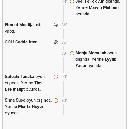
Joel Felix
oyun dışında.
83'
Yerine
Marvin Mehlem
oyunda.
Florent Muslija
asist
86'
yaptı.
GOL!
Cedric Itten
86'
Monju Momuluh
oyun
88'
dışında. Yerine
Eyyub
Yasar
oyunda.
Satoshi Tanaka
oyun
90'
dışında. Yerine
Tim
Breithaupt
oyunda.
Sima Suso
oyun dışında.
90'
Yerine
Moritz Heyer
oyunda.