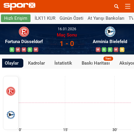
İLK11 KUR
Günün Özeti
At Yarışı Bankoları
TV
Hızlı Erişim
16.01.2026
Maç Sonu
Fortuna Düsseldorf
Arminia Bielefeld
1 - 0
G
M
M
G
M
M
G
G
M
B
Yeni
Olaylar
Kadrolar
İstatistik
Baskı Haritası
Aksiyon
0'
15'
30'