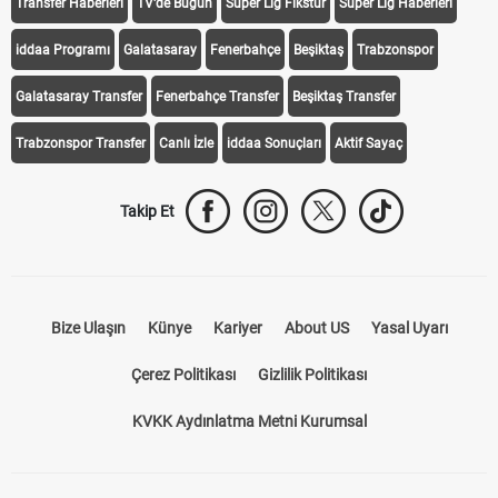
Transfer Haberleri
TV'de Bugün
Süper Lig Fikstür
Süper Lig Haberleri
iddaa Programı
Galatasaray
Fenerbahçe
Beşiktaş
Trabzonspor
Galatasaray Transfer
Fenerbahçe Transfer
Beşiktaş Transfer
Trabzonspor Transfer
Canlı İzle
iddaa Sonuçları
Aktif Sayaç
Takip Et
Bize Ulaşın
Künye
Kariyer
About US
Yasal Uyarı
Çerez Politikası
Gizlilik Politikası
KVKK Aydınlatma Metni Kurumsal