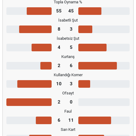
Topla Oynama %
55
45
İsabetli Şut
8
3
İsabetsiz Şut
4
5
Kurtarış
2
6
Kullandığı Korner
10
3
Ofsayt
2
0
Faul
6
11
Sarı Kart