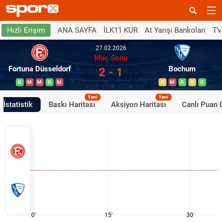
ANA SAYFA
İLK11 KUR
At Yarışı Bankoları
TV
Hızlı Erişim
27.02.2026
Maç Sonu
Fortuna Düsseldorf
Bochum
2 - 1
G
M
M
G
M
B
M
G
B
G
Yeni
Yeni
İstatistik
Baskı Haritası
Aksiyon Haritası
Canlı Puan
0'
15'
30'