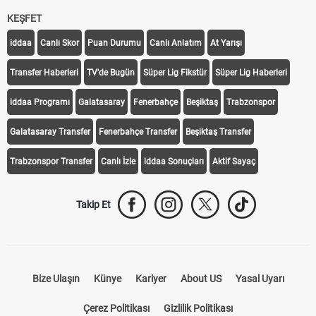
KEŞFET
iddaa
Canlı Skor
Puan Durumu
Canlı Anlatım
At Yarışı
Transfer Haberleri
TV'de Bugün
Süper Lig Fikstür
Süper Lig Haberleri
iddaa Programı
Galatasaray
Fenerbahçe
Beşiktaş
Trabzonspor
Galatasaray Transfer
Fenerbahçe Transfer
Beşiktaş Transfer
Trabzonspor Transfer
Canlı İzle
iddaa Sonuçları
Aktif Sayaç
Takip Et
Bize Ulaşın
Künye
Kariyer
About US
Yasal Uyarı
Çerez Politikası
Gizlilik Politikası