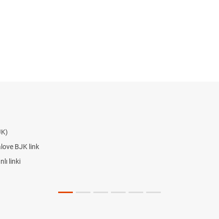
JK)
alove BJK link
ı linki