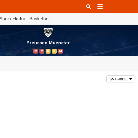
Sporx Ekstra
Basketbol
Preussen Muenster
M
M
B
B
M
GMT +00:00