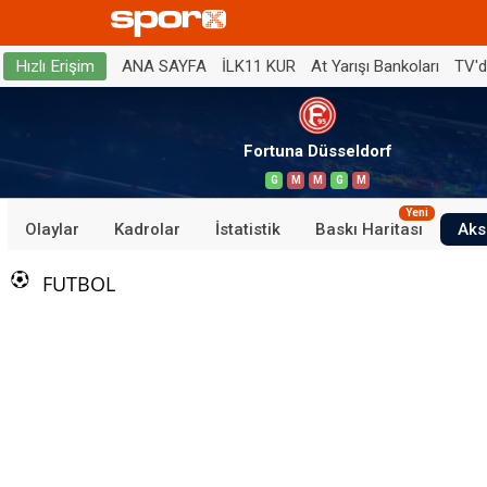
ANA SAYFA
İLK11 KUR
At Yarışı Bankoları
TV'
Hızlı Erişim
Fortuna Düsseldorf
G
M
M
G
M
Yeni
Olaylar
Kadrolar
İstatistik
Baskı Haritası
Aks
FUTBOL