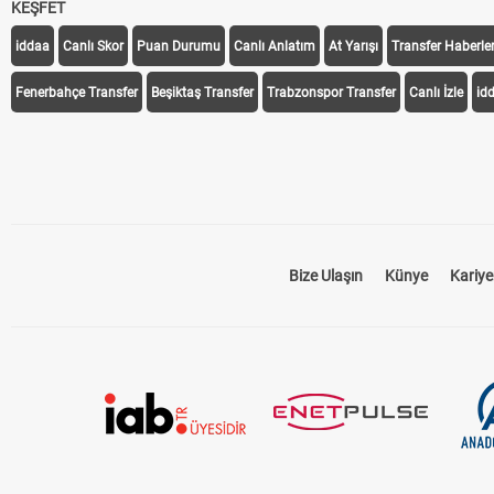
KEŞFET
iddaa
Canlı Skor
Puan Durumu
Canlı Anlatım
At Yarışı
Transfer Haberler
Fenerbahçe Transfer
Beşiktaş Transfer
Trabzonspor Transfer
Canlı İzle
id
Bize Ulaşın
Künye
Kariye