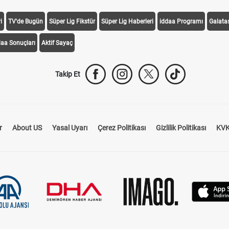
i
TV'de Bugün
Süper Lig Fikstür
Süper Lig Haberleri
iddaa Programı
Galata
daa Sonuçları
Aktif Sayaç
Takip Et
r
About US
Yasal Uyarı
Çerez Politikası
Gizlilik Politikası
KVK