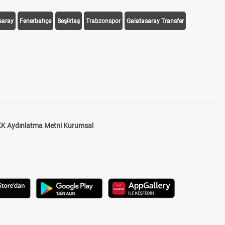
saray
Fenerbahçe
Beşiktaş
Trabzonspor
Galatasaray Transfer
K Aydınlatma Metni Kurumsal