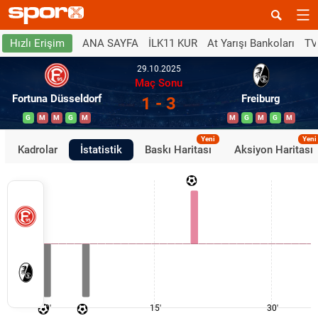
ANA SAYFA
İLK11 KUR
At Yarışı Bankoları
TV
Hızlı Erişim
29.10.2025
Maç Sonu
Fortuna Düsseldorf
Freiburg
1 - 3
G
M
M
G
M
M
G
M
G
M
Yeni
Yeni
Kadrolar
İstatistik
Baskı Haritası
Aksiyon Haritası
0'
15'
30'