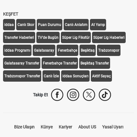
KEŞFET
iddaa
Canlı Skor
Puan Durumu
Canlı Anlatım
At Yarışı
Transfer Haberleri
TV'de Bugün
Süper Lig Fikstür
Süper Lig Haberleri
iddaa Programı
Galatasaray
Fenerbahçe
Beşiktaş
Trabzonspor
Galatasaray Transfer
Fenerbahçe Transfer
Beşiktaş Transfer
Trabzonspor Transfer
Canlı İzle
iddaa Sonuçları
Aktif Sayaç
Takip Et
Bize Ulaşın
Künye
Kariyer
About US
Yasal Uyarı