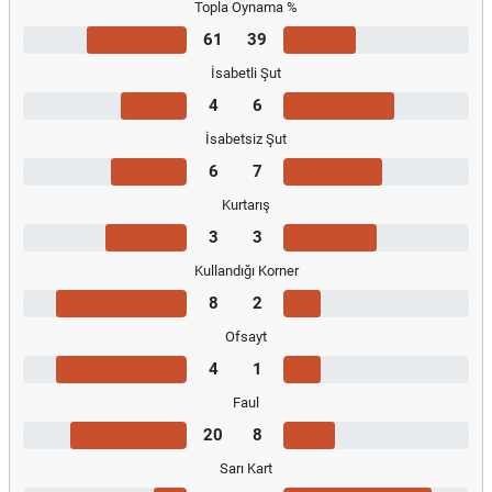
Topla Oynama %
61
39
İsabetli Şut
4
6
İsabetsiz Şut
6
7
Kurtarış
3
3
Kullandığı Korner
8
2
Ofsayt
4
1
Faul
20
8
Sarı Kart