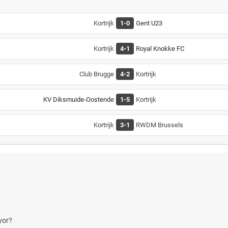
Kortrijk
1-0
Gent U23
Kortrijk
4-1
Royal Knokke FC
Club Brugge
4-2
Kortrijk
KV Diksmuide-Oostende
1-5
Kortrijk
Kortrijk
3-1
RWDM Brussels
yor?