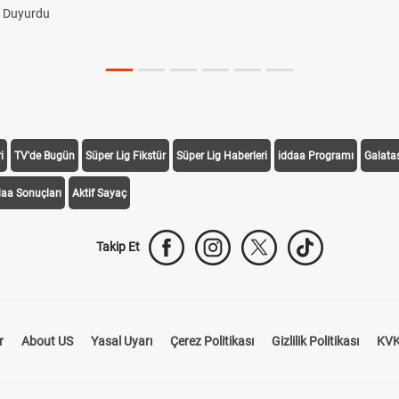
i Duyurdu
i
TV'de Bugün
Süper Lig Fikstür
Süper Lig Haberleri
iddaa Programı
Galata
daa Sonuçları
Aktif Sayaç
Takip Et
r
About US
Yasal Uyarı
Çerez Politikası
Gizlilik Politikası
KVK