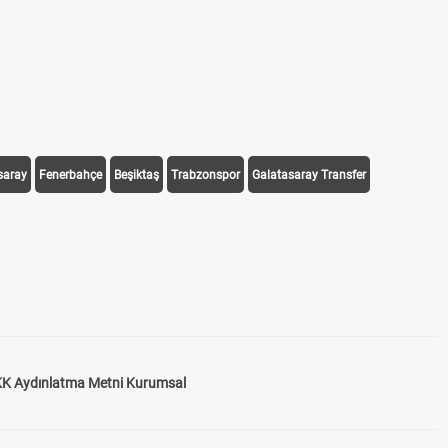
saray
Fenerbahçe
Beşiktaş
Trabzonspor
Galatasaray Transfer
K Aydınlatma Metni Kurumsal