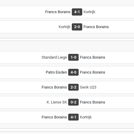
Francs Borains
4-1
Kortrijk
Kortrijk
2-0
Francs Borains
Standard Liege
1-0
Francs Borains
Patro Eisden
4-0
Francs Borains
Francs Borains
2-2
Genk U23
K. Lierse SK
0-2
Francs Borains
Francs Borains
4-1
Kortrijk