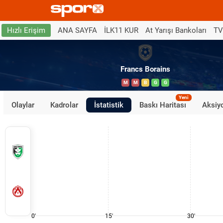
ANA SAYFA
İLK11 KUR
At Yarışı Bankoları
TV
Hızlı Erişim
Francs Borains
M
M
B
G
G
Yeni
Olaylar
Kadrolar
İstatistik
Baskı Haritası
Aksiyo
0'
15'
30'