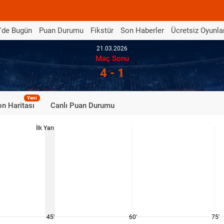
'de Bugün
Puan Durumu
Fikstür
Son Haberler
Ücretsiz Oyunla
21.03.2026
Maç Sonu
4 - 1
Yeni
n Haritası
Canlı Puan Durumu
İlk Yarı
45'
60'
75'