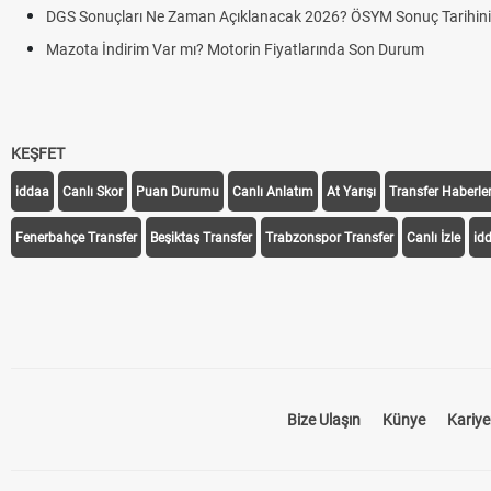
DGS Sonuçları Ne Zaman Açıklanacak 2026? ÖSYM Sonuç Tarihin
Mazota İndirim Var mı? Motorin Fiyatlarında Son Durum
KEŞFET
iddaa
Canlı Skor
Puan Durumu
Canlı Anlatım
At Yarışı
Transfer Haberler
Fenerbahçe Transfer
Beşiktaş Transfer
Trabzonspor Transfer
Canlı İzle
id
Bize Ulaşın
Künye
Kariye