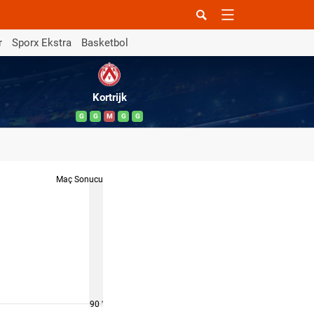
r
Sporx Ekstra
Basketbol
Kortrijk
G
G
M
G
G
Maç Sonucu
90 '