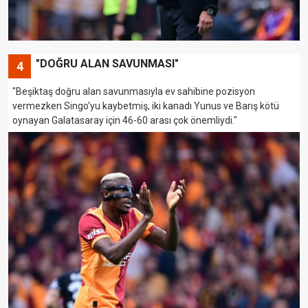
"DOĞRU ALAN SAVUNMASI"
4
"Beşiktaş doğru alan savunmasıyla ev sahibine pozisyon
vermezken Singo'yu kaybetmiş, iki kanadı Yunus ve Barış kötü
oynayan Galatasaray için 46-60 arası çok önemliydi."