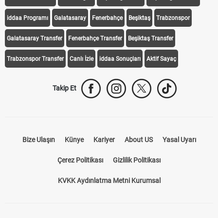
Transfer Haberleri
TV'de Bugün
Süper Lig Fikstür
Süper Lig Haberleri
iddaa Programı
Galatasaray
Fenerbahçe
Beşiktaş
Trabzonspor
Galatasaray Transfer
Fenerbahçe Transfer
Beşiktaş Transfer
Trabzonspor Transfer
Canlı İzle
iddaa Sonuçları
Aktif Sayaç
Takip Et
Bize Ulaşın
Künye
Kariyer
About US
Yasal Uyarı
Çerez Politikası
Gizlilik Politikası
KVKK Aydınlatma Metni Kurumsal