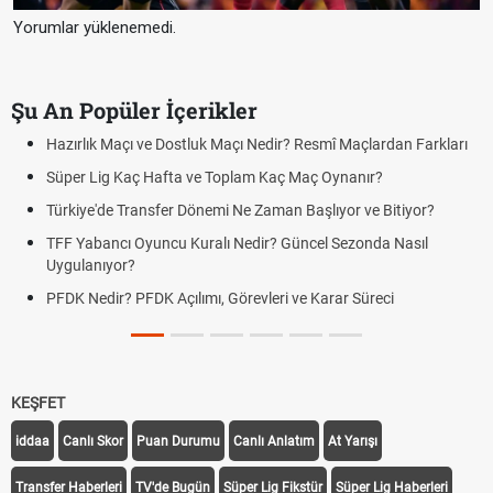
Yorumlar yüklenemedi.
Şu An Popüler İçerikler
Puan Durumunda AG, OM ve Diğer Kısaltmalar Ne Anlama Gelir?
Skor Ne Demek? Sporda Skor ve Sonuç Kavramları
Futbol Nasıl Oynanır? Temel Futbol Kuralları
Deplasman Golü Kuralı Nedir? Hangi Organizasyonlarda
Uygulanıyor?
DGS Sonuçları Ne Zaman Açıklanacak 2026? ÖSYM Sonuç
Tarihini Duyurdu
KEŞFET
iddaa
Canlı Skor
Puan Durumu
Canlı Anlatım
At Yarışı