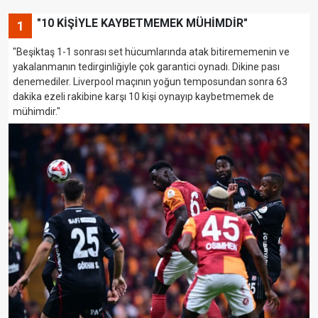
"10 KİŞİYLE KAYBETMEMEK MÜHİMDİR"
1
"Beşiktaş 1-1 sonrası set hücumlarında atak bitirememenin ve
yakalanmanın tedirginliğiyle çok garantici oynadı. Dikine pası
denemediler. Liverpool maçının yoğun temposundan sonra 63
dakika ezeli rakibine karşı 10 kişi oynayıp kaybetmemek de
mühimdir."