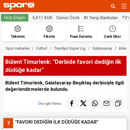
İLK11 KUR
Günün Özeti
At Yarışı Bankoları
TV'
Hızlı Erişim
Takımım
Fikstür
Puan Durumu
Canlı Skor
Spor Haberleri
Futbol
Trendyol Süper Lig
Galatasaray
Bülent
Bülent Timurlenk: "Derbide favori dediğin ilk
düdüğe kadar"
Bülent Timurlenk, Galatasaray-Beşiktaş derbisiyle ilgili
değerlendirmelerde bulundu.
"FAVORİ DEDİĞİN İLK DÜDÜĞE KADAR"
7