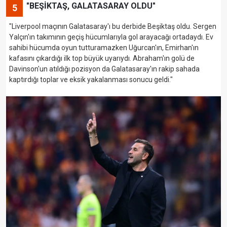
"BEŞİKTAŞ, GALATASARAY OLDU"
5
"Liverpool maçının Galatasaray'ı bu derbide Beşiktaş oldu. Sergen
Yalçın'ın takımının geçiş hücumlarıyla gol arayacağı ortadaydı. Ev
sahibi hücumda oyun tutturamazken Uğurcan'ın, Emirhan'ın
kafasını çıkardığı ilk top büyük uyarıydı. Abraham'ın golü de
Davinson'un atıldığı pozisyon da Galatasaray'ın rakip sahada
kaptırdığı toplar ve eksik yakalanması sonucu geldi."