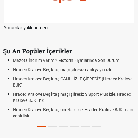
Yorumlar yüklenemedi.
Şu An Popüler İçerikler
n Fiyatlarında Son Durum
Hradec Kralove - Beşiktaş maçı şifre
linki
resiz canlı yayın izle
Hradec Kralove - Beşiktaş maçı şifre
 İZLE ŞİFRESİZ (Hradec Kralove
Hradec Kralove Beşiktaş maçı şifre
BJK link
fresiz S Sport Plus izle, Hradec
Trivela Nedir? Trivela Vuruşu Nasıl 
iz izle, Hradec Kralove BJK maçı
Röveşata Nedir? Röveşata Vuruşu N