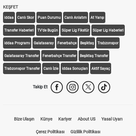
KEŞFET
iddaa
Canlı Skor
Puan Durumu
Canlı Anlatım
At Yarışı
Transfer Haberleri
TV'de Bugün
Süper Lig Fikstür
Süper Lig Haberleri
iddaa Programı
Galatasaray
Fenerbahçe
Beşiktaş
Trabzonspor
Galatasaray Transfer
Fenerbahçe Transfer
Beşiktaş Transfer
Trabzonspor Transfer
Canlı İzle
iddaa Sonuçları
Aktif Sayaç
Takip Et
Bize Ulaşın
Künye
Kariyer
About US
Yasal Uyarı
Çerez Politikası
Gizlilik Politikası