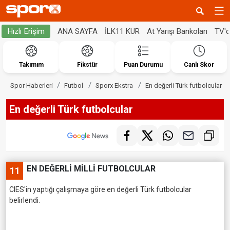
ANA SAYFA
İLK11 KUR
At Yarışı Bankoları
TV'
Hızlı Erişim
Takımım
Fikstür
Puan Durumu
Canlı Skor
Spor Haberleri
Futbol
Sporx Ekstra
En değerli Türk futbolcular
En değerli Türk futbolcular
EN DEĞERLİ MİLLİ FUTBOLCULAR
11
CIES'in yaptığı çalışmaya göre en değerli Türk futbolcular
belirlendi.