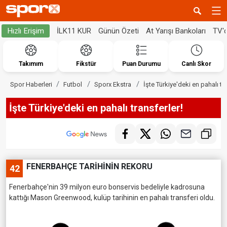
İLK11 KUR
Günün Özeti
At Yarışı Bankoları
TV'
Hızlı Erişim
Takımım
Fikstür
Puan Durumu
Canlı Skor
Spor Haberleri
Futbol
Sporx Ekstra
İşte Türkiye'deki en pahalı tr
İşte Türkiye'deki en pahalı transferler!
FENERBAHÇE TARİHİNİN REKORU
42
Fenerbahçe'nin 39 milyon euro bonservis bedeliyle kadrosuna
kattığı Mason Greenwood, kulüp tarihinin en pahalı transferi oldu.