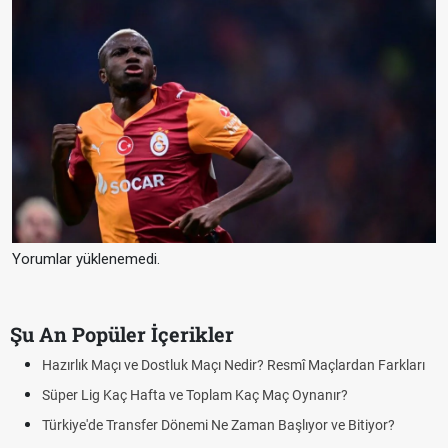
Yorumlar yüklenemedi.
Şu An Popüler İçerikler
zırlık Maçı ve Dostluk Maçı Nedir? Resmî Maçlardan Farkları
Puan
üper Lig Kaç Hafta ve Toplam Kaç Maç Oynanır?
Skor
rkiye'de Transfer Dönemi Ne Zaman Başlıyor ve Bitiyor?
Futbo