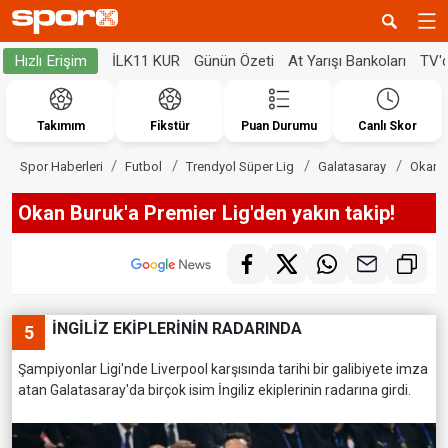
İLK11 KUR
Günün Özeti
At Yarışı Bankoları
TV'
Hızlı Erişim
Takımım
Fikstür
Puan Durumu
Canlı Skor
Spor Haberleri
Futbol
Trendyol Süper Lig
Galatasaray
Okan B
Okan Buruk'a Premier Lig'den yakın takip!
İNGİLİZ EKİPLERİNİN RADARINDA
5
Şampiyonlar Ligi'nde Liverpool karşısında tarihi bir galibiyete imza
atan Galatasaray'da birçok isim İngiliz ekiplerinin radarına girdi.