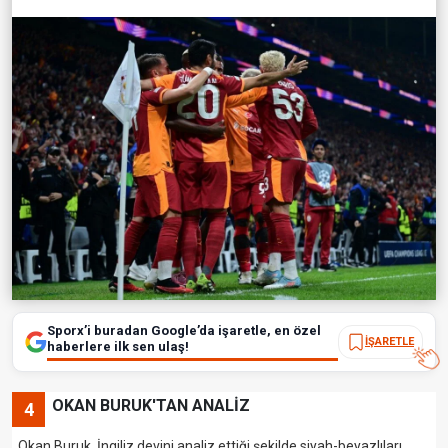
Sporx’i buradan Google’da işaretle, en özel
İŞARETLE
haberlere ilk sen ulaş!
OKAN BURUK'TAN ANALİZ
4
Okan Buruk, İngiliz devini analiz ettiği şekilde siyah-beyazlıları