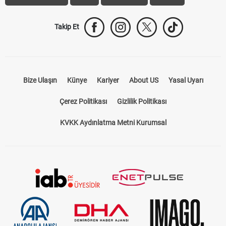
Takip Et
Bize Ulaşın
Künye
Kariyer
About US
Yasal Uyarı
Çerez Politikası
Gizlilik Politikası
KVKK Aydınlatma Metni Kurumsal