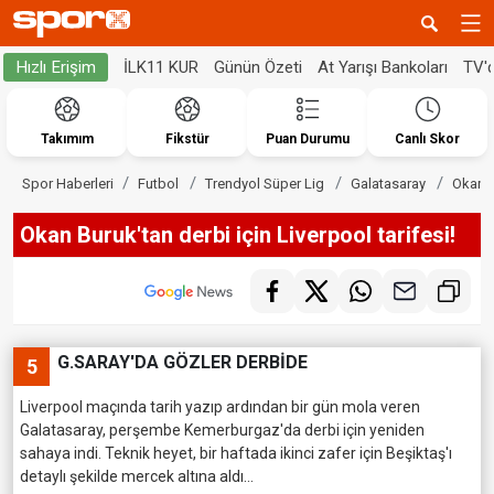
İLK11 KUR
Günün Özeti
At Yarışı Bankoları
TV'
Hızlı Erişim
Takımım
Fikstür
Puan Durumu
Canlı Skor
Spor Haberleri
Futbol
Trendyol Süper Lig
Galatasaray
Okan B
Okan Buruk'tan derbi için Liverpool tarifesi!
G.SARAY'DA GÖZLER DERBİDE
5
Liverpool maçında tarih yazıp ardından bir gün mola veren
Galatasaray, perşembe Kemerburgaz'da derbi için yeniden
sahaya indi. Teknik heyet, bir haftada ikinci zafer için Beşiktaş'ı
detaylı şekilde mercek altına aldı…