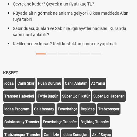
ltın fiyatı kaç TL?
Kravat nasıl bağlanır? En 
anlama geliyor? 8 kısa maddede Altın
Cemre düştü mü? Kış cemre
demek
ır ile ilgili ayetler hadisler! Kuran'da
Rüyada kedi görmek en anlam
Evde çilek reçeli nasıl yapılır
i kustuktan sonra ne yapılmalı
tarifi
KEŞFET
iddaa
Canlı Skor
Puan Durumu
Canlı Anlatım
At Yarışı
Transfer Haberleri
TV'de Bugün
Süper Lig Fikstür
Süper Lig Haberleri
iddaa Programı
Galatasaray
Fenerbahçe
Beşiktaş
Trabzonspor
Galatasaray Transfer
Fenerbahçe Transfer
Beşiktaş Transfer
Trabzonspor Transfer
Canlı İzle
iddaa Sonuçları
Aktif Sayaç