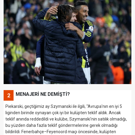
MENAJERİ NE DEMİŞTİ?
2
Piekarski, geçtiğimiz ay Szymanski ile ilgili, "Avrupa'nın en iyi 5
liginden birinde oynayan çok iyi bir kulüpten teklif aldık. Ancak
teklif anında reddedildi ve kulübe, Szymanski'nin satılık olmadığı,
bu yüzden daha fazla teklif göndermelerine gerek olmadığı
bildirildi. Fenerbahçe–Feyenoord maçı öncesinde, kulüpten