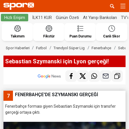
İLK11 KUR
Günün Özeti
At Yarışı Bankoları
TV'
Hızlı Erişim
Takımım
Fikstür
Puan Durumu
Canlı Skor
Spor Haberleri
Futbol
Trendyol Süper Lig
Fenerbahçe
Sebast
Sebastian Szymanski için Lyon gerçeği!
FENERBAHÇE'DE SZYMANSKI GERÇEĞİ
7
Fenerbahçe forması giyen Sebastian Szymanski için transfer
gerçeği ortaya çıktı.