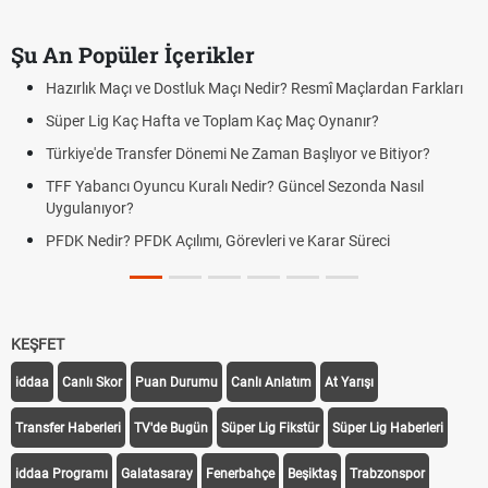
Şu An Popüler İçerikler
Puan Durumunda AG, OM ve Diğer Kısaltmalar Ne Anlama Gelir?
Skor Ne Demek? Sporda Skor ve Sonuç Kavramları
Futbol Nasıl Oynanır? Temel Futbol Kuralları
Deplasman Golü Kuralı Nedir? Hangi Organizasyonlarda
Uygulanıyor?
DGS Sonuçları Ne Zaman Açıklanacak 2026? ÖSYM Sonuç
Tarihini Duyurdu
KEŞFET
iddaa
Canlı Skor
Puan Durumu
Canlı Anlatım
At Yarışı
Transfer Haberleri
TV'de Bugün
Süper Lig Fikstür
Süper Lig Haberleri