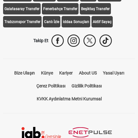
iddaa Programı
Galatasaray
Fenerbahçe
Beşiktaş
Trabzonspor
Galatasaray Transfer
Fenerbahçe Transfer
Beşiktaş Transfer
Trabzonspor Transfer
Canlı İzle
iddaa Sonuçları
Aktif Sayaç
Takip Et
Bize Ulaşın
Künye
Kariyer
About US
Yasal Uyarı
Çerez Politikası
Gizlilik Politikası
KVKK Aydınlatma Metni Kurumsal