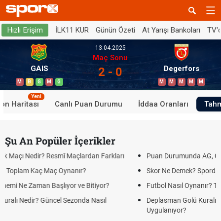
İLK11 KUR
Günün Özeti
At Yarışı Bankoları
TV'
Hızlı Erişim
13.04.2025
Maç Sonu
GAIS
Degerfors
2 - 0
M
B
G
M
G
M
M
M
M
M
Yeni
on Haritası
Canlı Puan Durumu
İddaa Oranları
Tahm
Şu An Popüler İçerikler
çlardan Farkları
Puan Durumunda AG, OM ve Diğer Kısaltmalar Ne
ır?
Skor Ne Demek? Sporda Skor ve Sonuç Kavramlar
ve Bitiyor?
Futbol Nasıl Oynanır? Temel Futbol Kuralları
onda Nasıl
Deplasman Golü Kuralı Nedir? Hangi Organizasyo
Uygulanıyor?