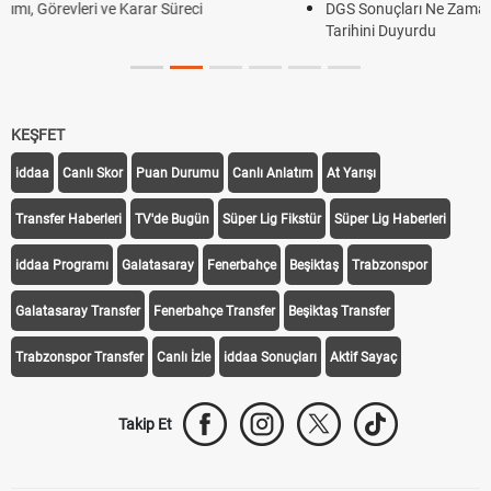
üreci
DGS Sonuçları Ne Zaman Açıklanacak 2026? ÖS
Tarihini Duyurdu
KEŞFET
iddaa
Canlı Skor
Puan Durumu
Canlı Anlatım
At Yarışı
Transfer Haberleri
TV'de Bugün
Süper Lig Fikstür
Süper Lig Haberleri
iddaa Programı
Galatasaray
Fenerbahçe
Beşiktaş
Trabzonspor
Galatasaray Transfer
Fenerbahçe Transfer
Beşiktaş Transfer
Trabzonspor Transfer
Canlı İzle
iddaa Sonuçları
Aktif Sayaç
Takip Et