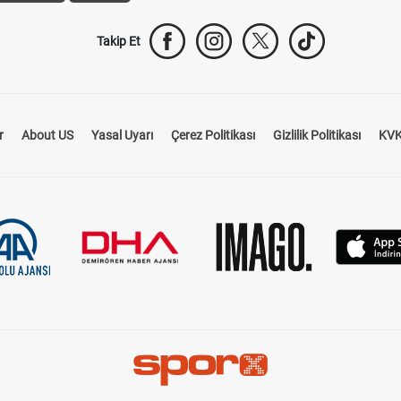
Takip Et
r
About US
Yasal Uyarı
Çerez Politikası
Gizlilik Politikası
KVK