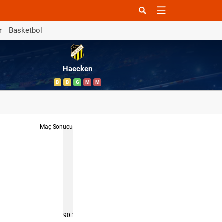
r
Basketbol
Haecken
B
B
G
M
M
Maç Sonucu
90 '