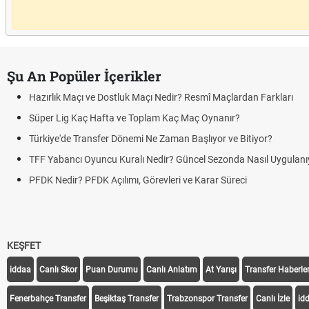
Şu An Popüler İçerikler
Hazırlık Maçı ve Dostluk Maçı Nedir? Resmî Maçlardan Farkları
Süper Lig Kaç Hafta ve Toplam Kaç Maç Oynanır?
Türkiye'de Transfer Dönemi Ne Zaman Başlıyor ve Bitiyor?
TFF Yabancı Oyuncu Kuralı Nedir? Güncel Sezonda Nasıl Uygulanı
PFDK Nedir? PFDK Açılımı, Görevleri ve Karar Süreci
KEŞFET
iddaa
Canlı Skor
Puan Durumu
Canlı Anlatım
At Yarışı
Transfer Haberler
Fenerbahçe Transfer
Beşiktaş Transfer
Trabzonspor Transfer
Canlı İzle
id