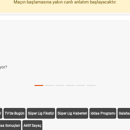
Maçın başlamasına yakın canlı anlatım başlayacaktır.
yor?
i
TV'de Bugün
Süper Lig Fikstür
Süper Lig Haberleri
iddaa Programı
Galata
daa Sonuçları
Aktif Sayaç