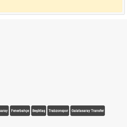
saray
Fenerbahçe
Beşiktaş
Trabzonspor
Galatasaray Transfer