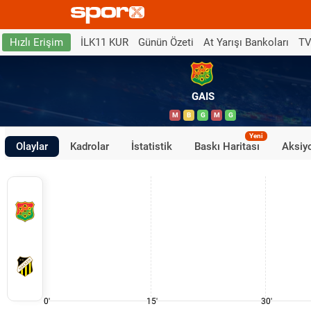
İLK11 KUR
Günün Özeti
At Yarışı Bankoları
TV
Hızlı Erişim
GAIS
M
B
G
M
G
Yeni
Olaylar
Kadrolar
İstatistik
Baskı Haritası
Aksiyo
0'
15'
30'