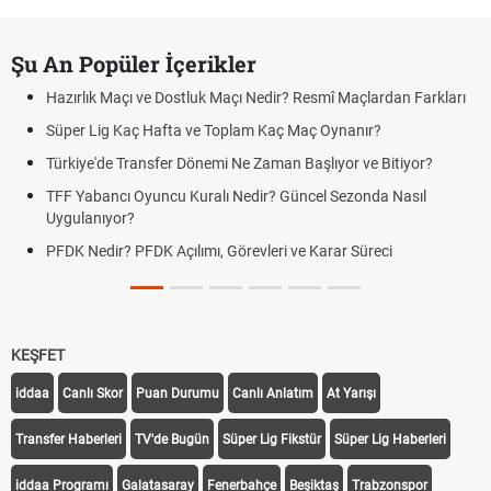
Şu An Popüler İçerikler
Hazırlık Maçı ve Dostluk Maçı Nedir? Resmî Maçlardan Farkları
Süper Lig Kaç Hafta ve Toplam Kaç Maç Oynanır?
Türkiye'de Transfer Dönemi Ne Zaman Başlıyor ve Bitiyor?
TFF Yabancı Oyuncu Kuralı Nedir? Güncel Sezonda Nasıl
Uygulanıyor?
PFDK Nedir? PFDK Açılımı, Görevleri ve Karar Süreci
KEŞFET
iddaa
Canlı Skor
Puan Durumu
Canlı Anlatım
At Yarışı
Transfer Haberleri
TV'de Bugün
Süper Lig Fikstür
Süper Lig Haberleri
iddaa Programı
Galatasaray
Fenerbahçe
Beşiktaş
Trabzonspor