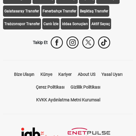
Galatasaray Transfer
Fenerbahçe Transfer
Beşiktaş Transfer
Trabzonspor Transfer
Canlı İzle
iddaa Sonuçları
Aktif Sayaç
Takip Et
Bize Ulaşın
Künye
Kariyer
About US
Yasal Uyarı
Çerez Politikası
Gizlilik Politikası
KVKK Aydınlatma Metni Kurumsal