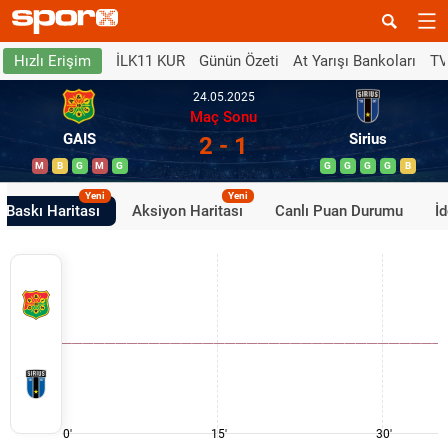
İLK11 KUR
Günün Özeti
At Yarışı Bankoları
TV
Hızlı Erişim
24.05.2025
Maç Sonu
GAIS
Sirius
2 - 1
M
B
G
M
G
G
G
G
G
B
Yeni
Yeni
Baskı Haritası
Aksiyon Haritası
Canlı Puan Durumu
İ
0'
15'
30'