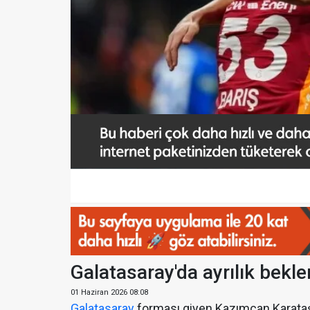
Galatasaray'da ayrılık bekl
01 Haziran 2026 08:08
Galatasaray
forması giyen Kazımcan Karataş,