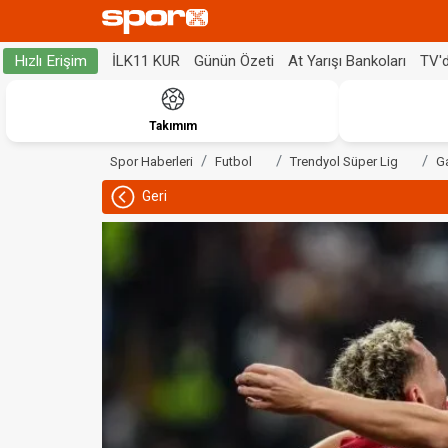
İLK11 KUR
Günün Özeti
At Yarışı Bankoları
TV'
Hızlı Erişim
Takımım
Spor Haberleri
Futbol
Trendyol Süper Lig
G
Geri