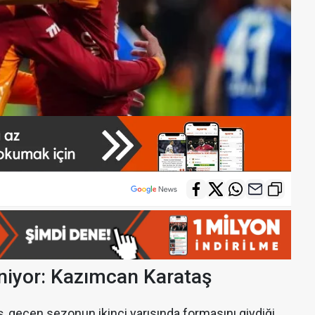
eniyor: Kazımcan Karataş
 geçen sezonun ikinci yarısında formasını giydiği