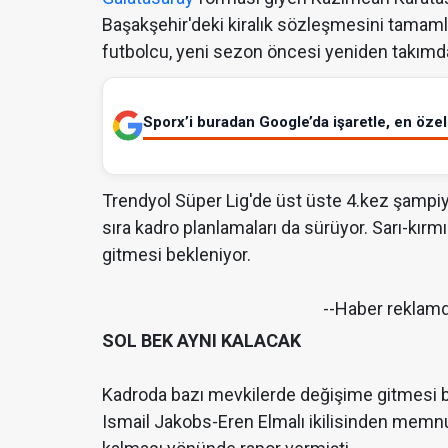
Başakşehir'deki kiralık sözleşmesini tamamlad
futbolcu, yeni sezon öncesi yeniden takımdan
Sporx’i buradan Google’da işaretle, en özel 
Trendyol Süper Lig'de üst üste 4.kez şampiyo
sıra kadro planlamaları da sürüyor. Sarı-kır
gitmesi bekleniyor.
--Haber reklam
SOL BEK AYNI KALACAK
Kadroda bazı mevkilerde değişime gitmesi 
Ismail Jakobs-Eren Elmalı ikilisinden memnu