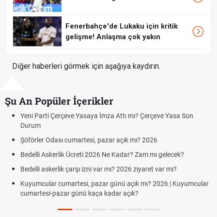
Fenerbahçe'de Lukaku için kritik
gelişme! Anlaşma çok yakın
Diğer haberleri görmek için aşağıya kaydırın.
Şu An Popüler İçerikler
arti Çerçeve Yasaya İmza Attı mı? Çerçeve Yasa Son
Hafta Sonl
m
Cumartesi
er Odası cumartesi, pazar açık mı? 2026
Aras Karg
Cumartesi
i Askerlik Ücreti 2026 Ne Kadar? Zam mı gelecek?
Hazırlık 
 askerlik çarşı izni var mı? 2026 ziyaret var mı?
Süper Lig
ular cumartesi, pazar günü açık mı? 2026 | Kuyumcular
esi-pazar günü kaça kadar açık?
Türkiye'd