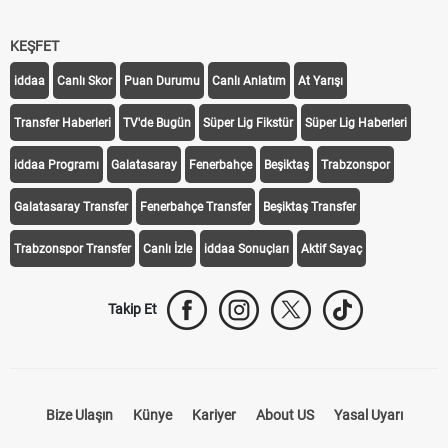
KEŞFET
iddaa
Canlı Skor
Puan Durumu
Canlı Anlatım
At Yarışı
Transfer Haberleri
TV'de Bugün
Süper Lig Fikstür
Süper Lig Haberleri
iddaa Programı
Galatasaray
Fenerbahçe
Beşiktaş
Trabzonspor
Galatasaray Transfer
Fenerbahçe Transfer
Beşiktaş Transfer
Trabzonspor Transfer
Canlı İzle
iddaa Sonuçları
Aktif Sayaç
Takip Et
Bize Ulaşın
Künye
Kariyer
About US
Yasal Uyarı