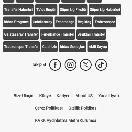
Transfer Haberleri
TV'de Bugün
Süper Lig Fikstür
Süper Lig Haberleri
iddaa Programı
Galatasaray
Fenerbahçe
Beşiktaş
Trabzonspor
Galatasaray Transfer
Fenerbahçe Transfer
Beşiktaş Transfer
Trabzonspor Transfer
Canlı İzle
iddaa Sonuçları
Aktif Sayaç
Takip Et
Bize Ulaşın
Künye
Kariyer
About US
Yasal Uyarı
Çerez Politikası
Gizlilik Politikası
KVKK Aydınlatma Metni Kurumsal