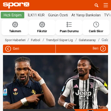
İLK11 KUR
Günün Özeti
At Yarışı Bankoları
TV'
Hızlı Erişim
Takımım
Fikstür
Puan Durumu
Canlı Skor
Galat
Spor Haberleri
Futbol
Trendyol Süper Lig
Galatasaray
İleri
Geri