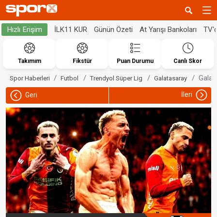
İLK11 KUR
Günün Özeti
At Yarışı Bankoları
TV'
Hızlı Erişim
Takımım
Fikstür
Puan Durumu
Canlı Skor
Galat
Spor Haberleri
Futbol
Trendyol Süper Lig
Galatasaray
İleri
Geri