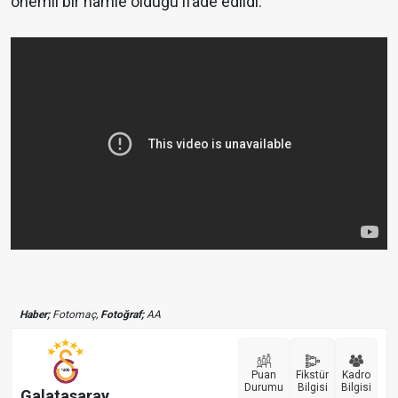
önemli bir hamle olduğu ifade edildi.
Haber;
Fotomaç,
Fotoğraf;
AA
Puan
Fikstür
Kadro
Durumu
Bilgisi
Bilgisi
Galatasaray