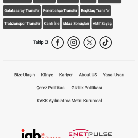
Galatasaray Transfer
Fenerbahçe Transfer
Beşiktaş Transfer
Trabzonspor Transfer
Canlı İzle
iddaa Sonuçları
Aktif Sayaç
Takip Et
Bize Ulaşın
Künye
Kariyer
About US
Yasal Uyarı
Çerez Politikası
Gizlilik Politikası
KVKK Aydınlatma Metni Kurumsal