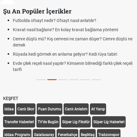
Şu An Popüler İçerikler
Futbolda ofsayt nedir? Ofsayt nasıl anlatılır?
Kravat nasıl bağlanır? En kolay kravat bağlama yöntemi
Cemre düştü mü? Kış cemresi ne zaman düşer? Cemre düştü ne
demek
Rüyada kedi görmek en anlama geliyor? Kedi rüya tabiri
Evde çilek reçeli nasıl yapılır? Kimsenin bilmediği farklı çilek reçeli
tarifi
KEŞFET
iddaa
Canlı Skor
Puan Durumu
Canlı Anlatım
At Yarışı
Transfer Haberleri
TV'de Bugün
Süper Lig Fikstür
Süper Lig Haberleri
iddaa Programı
Galatasaray
Fenerbahçe
Beşiktaş
Trabzonspor